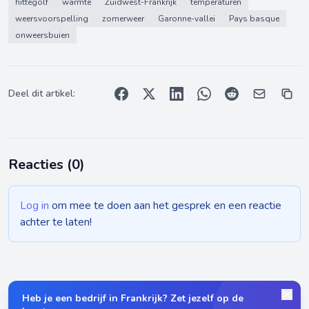
hittegolf
warmte
Zuidwest-Frankrijk
temperaturen
weersvoorspelling
zomerweer
Garonne-vallei
Pays basque
onweersbuien
Deel dit artikel:
Reacties (
0
)
Log in
om mee te doen aan het gesprek en een reactie
achter te laten!
Heb je een bedrijf in Frankrijk? Zet jezelf op de