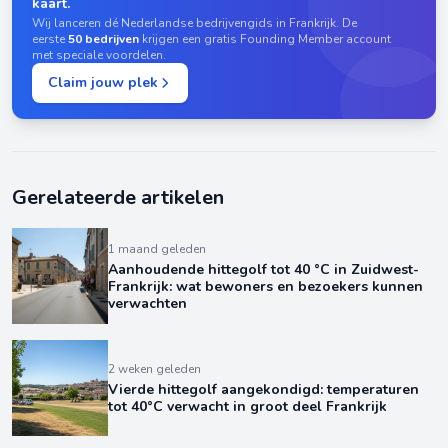
kaart.
Wij lanceren dé Nederlandse bedrijvengids in Frankrijk. De
eerste
50 bedrijven
krijgen een gratis Founding Member account
met speciale voordelen.
Claim jouw plek
Gerelateerde artikelen
1 maand geleden
Aanhoudende hittegolf tot 40 °C in Zuidwest-
Frankrijk: wat bewoners en bezoekers kunnen
verwachten
2 weken geleden
Vierde hittegolf aangekondigd: temperaturen
tot 40°C verwacht in groot deel Frankrijk