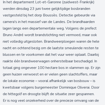
In het departement Lot-et-Garonne (zuidwest-Frankrijk)
werden dinsdag 23 juni twee gelijktijdige bosbranden
vastgesteld bij het dorp Boussès. Detectie gebeurde via
camera's in het massief van de Landes. De brandhaarden
lagen langs een departementale weg. Volgens de prefect
Bruno André wordt brandstichting niet vermoed, maar ook
niet volledig uitgesloten. Brandweerploegen waren de hele
nacht en ochtend bezig om de laatste smeulende resten te
blussen en te voorkomen dat het vuur weer oplaait. Daarbij
raakte één brandweerwagen onherstelbaar beschadigd. In
totaal ging ongeveer 100 hectare bos in vlammen op. Er zijn
geen huizen verwoest en er vielen geen slachtoffers, maar
de lokale economie – vooral afhankelijk van bosbouw – is
kwetsbaar volgens burgemeester Dominique Oliverai. Door
de hittegolf en droogte blijft de situatie zeer gespannen.
Er is nog veel onzekerheid over de precieze omvang van de