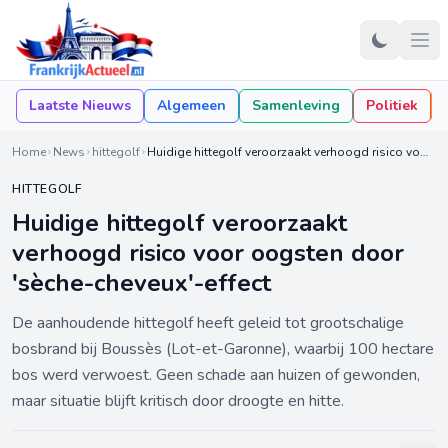
Laatste Nieuws
Algemeen
Samenleving
Politiek
Home
News
hittegolf
Huidige hittegolf veroorzaakt verhoogd risico voor oogsten door 'sèche-cheveux'-effect
HITTEGOLF
Huidige hittegolf veroorzaakt
verhoogd risico voor oogsten door
'sèche-cheveux'-effect
De aanhoudende hittegolf heeft geleid tot grootschalige
bosbrand bij Boussès (Lot-et-Garonne), waarbij 100 hectare
bos werd verwoest. Geen schade aan huizen of gewonden,
maar situatie blijft kritisch door droogte en hitte.