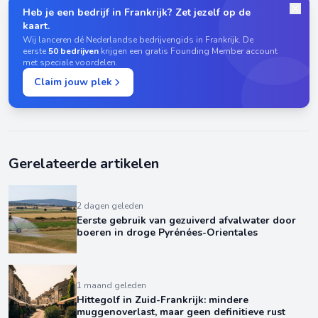
Heb je een bedrijf in Frankrijk? Zet jezelf op de
kaart.
Wij lanceren dé Nederlandse bedrijvengids in Frankrijk. De
eerste
50 bedrijven
krijgen een gratis Founding Member account
met speciale voordelen.
Claim jouw plek
Gerelateerde artikelen
2 dagen geleden
Eerste gebruik van gezuiverd afvalwater door
boeren in droge Pyrénées-Orientales
1 maand geleden
Hittegolf in Zuid-Frankrijk: mindere
muggenoverlast, maar geen definitieve rust