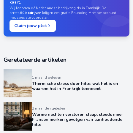
kaart.
Wij lanceren dé Nederlandse bedrijvengids in Frankrijk. De
eerste
50 bedrijven
krijgen een gratis Founding Member account
met speciale voordelen.
Claim jouw plek
Gerelateerde artikelen
1 maand geleden
Thermische stress door hitte: wat het is en
waarom het in Frankrijk toeneemt
2 maanden geleden
Warme nachten verstoren slaap: steeds meer
Fransen merken gevolgen van aanhoudende
hitte