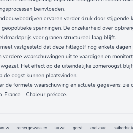
ngsprocessen beïnvloeden.
ndbouwbedrijven ervaren verder druk door stijgende k
 geopolitieke spanningen. De onzekerheid over opbren
marktprijs voor granen structureel laag blijft.
rmeel vastgesteld dat deze hittegolf nog enkele dagen
m verdere waarschuwingen uit te vaardigen en monitort
gezet. Het effect op de uiteindelijke zomeroogst blijf
na de oogst kunnen plaatsvinden.
er de formele waarschuwing en actuele gegevens, zie d
-France – Chaleur précoce
.
bouw
zomergewassen
tarwe
gerst
koolzaad
suikerbiet