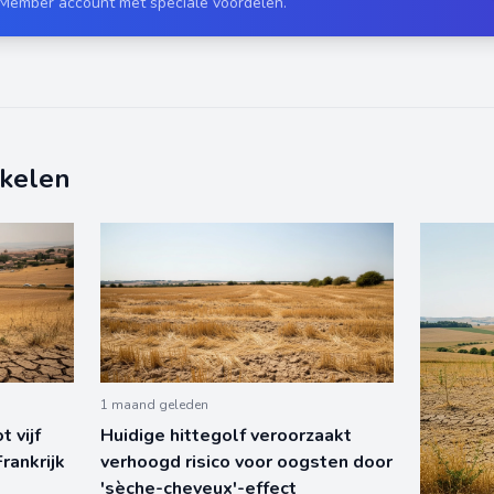
 Member account met speciale voordelen.
ikelen
1 maand geleden
 vijf
Huidige hittegolf veroorzaakt
rankrijk
verhoogd risico voor oogsten door
'sèche-cheveux'-effect