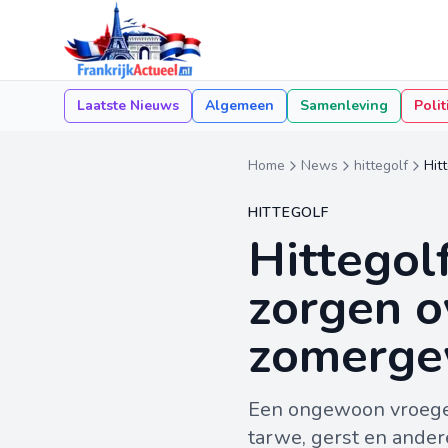
Laatste Nieuws
Algemeen
Samenleving
Polit
Home
News
hittegolf
Hit
HITTEGOLF
Hittegolf
zorgen o
zomerge
Een ongewoon vroege e
tarwe, gerst en ande