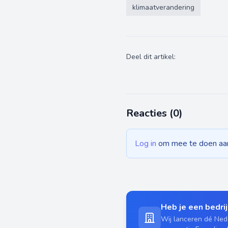
klimaatverandering
Deel dit artikel:
Reacties (
0
)
Log in
om mee te doen aan 
Heb je een bedrijf
Wij lanceren dé Nede