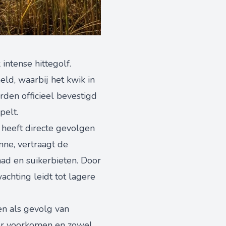
intense hittegolf.
ld, waarbij het kwik in
den officieel bevestigd
pelt.
 heeft directe gevolgen
ne, vertraagt de
ad en suikerbieten. Door
chting leidt tot lagere
en als gevolg van
aker voorkomen en zowel