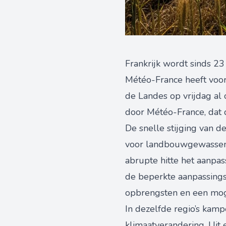
Frankrijk wordt sinds 23
Météo-France heeft voor
de Landes op vrijdag al
door Météo-France, dat d
De snelle stijging van 
voor landbouwgewassen. 
abrupte hitte het aanpa
de beperkte aanpassingst
opbrengsten en een moge
In dezelfde regio’s kam
klimaatverandering. Uit 