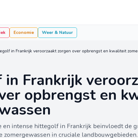
iek
Economie
Weer & Natuur
tegolf in Frankrijk veroorzaakt zorgen over opbrengst en kwaliteit zo
 in Frankrijk veroor
ver opbrengst en kw
wassen
n intense hittegolf in Frankrijk beïnvloedt de gr
re zomergewassen in cruciale landbouwgebieden.