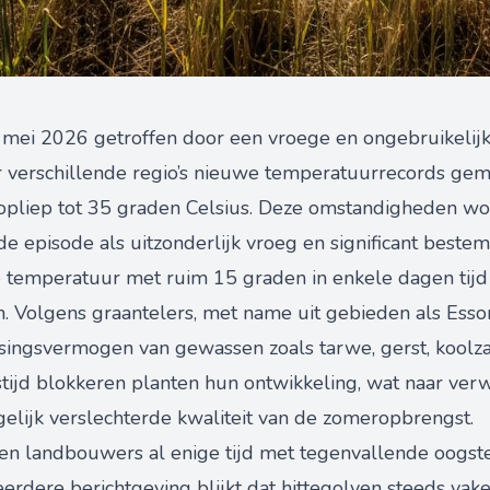
 mei 2026 getroffen door een vroege en ongebruikelijk 
 verschillende regio’s nieuwe temperatuurrecords geme
 opliep tot 35 graden Celsius. Deze omstandigheden wor
e episode als uitzonderlijk vroeg en significant bestem
de temperatuur met ruim 15 graden in enkele dagen tijd
Volgens graantelers, met name uit gebieden als Esson
ssingsvermogen van gewassen zoals tarwe, gerst, koolza
ijd blokkeren planten hun ontwikkeling, wat naar verwa
lijk verslechterde kwaliteit van de zomeropbrengst.
pen landbouwers al enige tijd met tegenvallende oogst
eerdere berichtgeving blijkt dat hittegolven steeds v