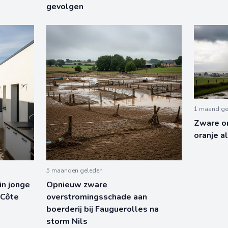
gevolgen
1 maand ge
Zware o
oranje a
5 maanden geleden
in jonge
Opnieuw zware
 Côte
overstromingsschade aan
boerderij bij Fauguerolles na
storm Nils