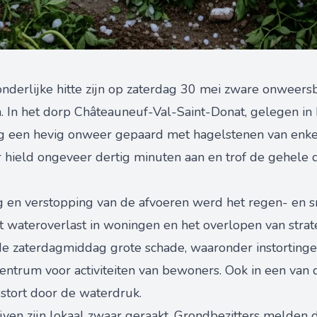
onderlijke hitte zijn op zaterdag 30 mei zware onweers
n. In het dorp Châteauneuf-Val-Saint-Donat, gelegen i
g een hevig onweer gepaard met hagelstenen van enke
 hield ongeveer dertig minuten aan en trof de gehel
g en verstopping van de afvoeren werd het regen- en 
ot wateroverlast in woningen en het overlopen van str
de zaterdagmiddag grote schade, waaronder instortingen
centrum voor activiteiten van bewoners. Ook in een van
estort door de waterdruk.
ven zijn lokaal zwaar geraakt. Grondbezitters melden 