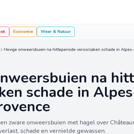
iek
Economie
Weer & Natuur
Hevige onweersbuien na hitteperiode veroorzaken schade in Alpe
nweersbuien na hit
ken schade in Alpes
rovence
kken zware onweersbuien met hagel over Châteaun
verlast, schade en vernielde gewassen.