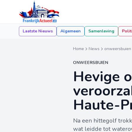
Laatste Nieuws
Algemeen
Samenleving
Polit
Home
News
onweersbuien
ONWEERSBUIEN
Hevige o
veroorza
Haute-P
Na een hittegolf tro
wat leidde tot watero