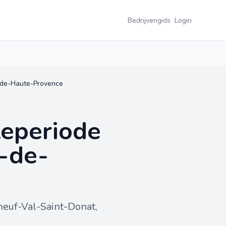
Bedrijvengids
Login
s-de-Haute-Provence
teperiode
-de-
euf-Val-Saint-Donat,