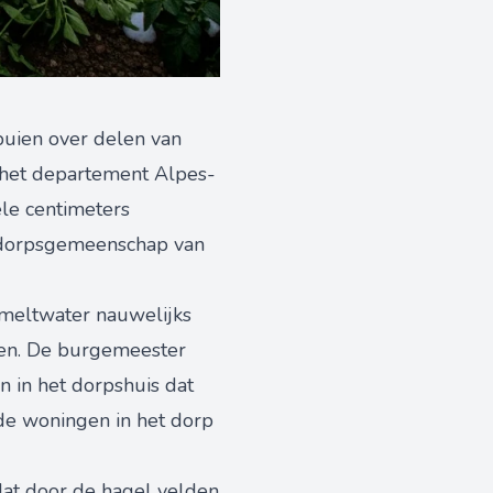
buien over delen van
n het departement Alpes-
le centimeters
e dorpsgemeenschap van
smeltwater nauwelijks
aten. De burgemeester
 in het dorpshuis dat
 de woningen in het dorp
dat door de hagel velden