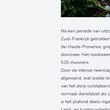
Na een periode van uitz
Zuid-Frankrijk getrokke
de-Haute-Provence, gin
doorsnee. Het noodweer
526 inwoners.
Door de intense neersla
afgevoerd, wat leidde t
van het dorp constateer
normaal dienstdoet als 
is het plafond deels ing
Land- en tuinbouwbedrij