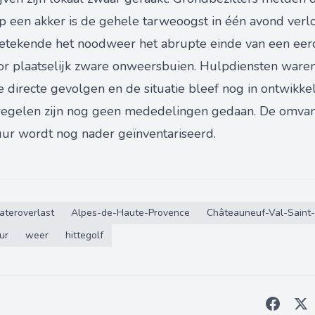
op een akker is de gehele tarweoogst in één avond verl
tekende het noodweer het abrupte einde van een eerde
 plaatselijk zware onweersbuien. Hulpdiensten waren
e directe gevolgen en de situatie bleef nog in ontwikke
gelen zijn nog geen mededelingen gedaan. De omvan
uur wordt nog nader geïnventariseerd.
ateroverlast
Alpes-de-Haute-Provence
Châteauneuf-Val-Saint
ur
weer
hittegolf