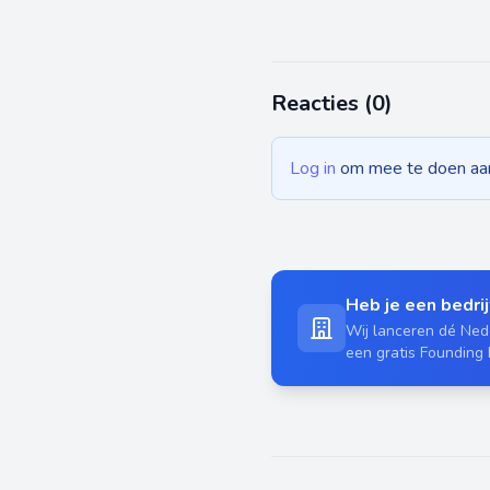
Reacties (
0
)
Log in
om mee te doen aan 
Heb je een bedrijf
Wij lanceren dé Nede
een gratis Founding