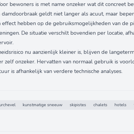
Voor bewoners is met name onzeker wat dit concreet b
en damdoorbraak geldt niet langer als acuut, maar bepe
 effect hebben op de gebruiksmogelijkheden van de p
eningen. De situatie verschilt bovendien per locatie, af
rvoir.
eidsrisico nu aanzienlijk kleiner is, blijven de langete
 zelf onzeker. Hervatten van normaal gebruik is voorl
tuur is afhankelijk van verdere technische analyses.
urchevel
kunstmatige sneeuw
skipistes
chalets
hotels