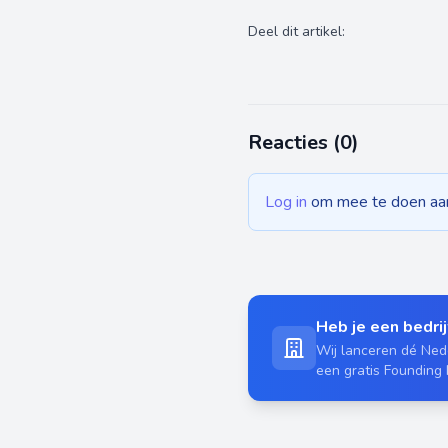
Deel dit artikel:
Reacties (
0
)
Log in
om mee te doen aan 
Heb je een bedrijf
Wij lanceren dé Nede
een gratis Founding