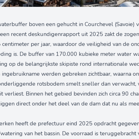
aterbuffer boven een gehucht in Courchevel (Savoie) v
ens een recent deskundigenrapport uit 2025 zakt de zog
15 centimeter per jaar, waardoor de veiligheid van de 
 geding is. De buffer van 170.000 kubieke meter water 
g op de belangrijkste skipiste rond internationale wed
na ingebruikname werden gebreken zichtbaar, waarna on
 onderliggende rotsbodem smelt sneller dan verwacht,
t verliest. Binnen het gebied bevinden zich circa 90 cha
iggen direct onder het deel van de dam dat nu als mees
erken heeft de prefectuur eind 2025 opdracht gegeven 
fwatering van het bassin. De voorraad is teruggebracht