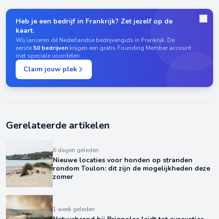
Heb je een bedrijf in Frankrijk? Zet jezelf op de
kaart.
Wij lanceren dé Nederlandse bedrijvengids in Frankrijk. De
eerste
50 bedrijven
krijgen een gratis Founding Member account
met speciale voordelen.
Claim jouw plek
Gerelateerde artikelen
6 dagen geleden
Nieuwe locaties voor honden op stranden
rondom Toulon: dit zijn de mogelijkheden deze
zomer
1 week geleden