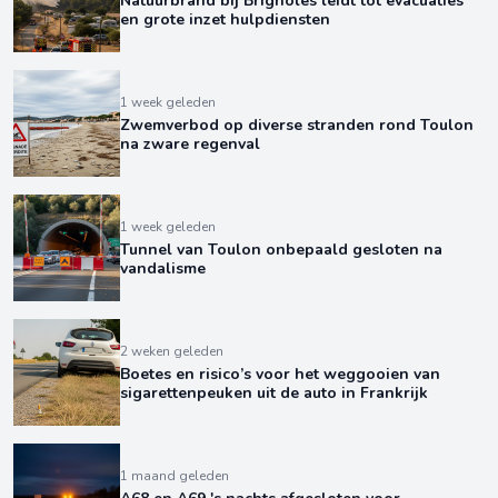
Natuurbrand bij Brignoles leidt tot evacuaties
en grote inzet hulpdiensten
1 week geleden
Zwemverbod op diverse stranden rond Toulon
na zware regenval
1 week geleden
Tunnel van Toulon onbepaald gesloten na
vandalisme
2 weken geleden
Boetes en risico’s voor het weggooien van
sigarettenpeuken uit de auto in Frankrijk
1 maand geleden