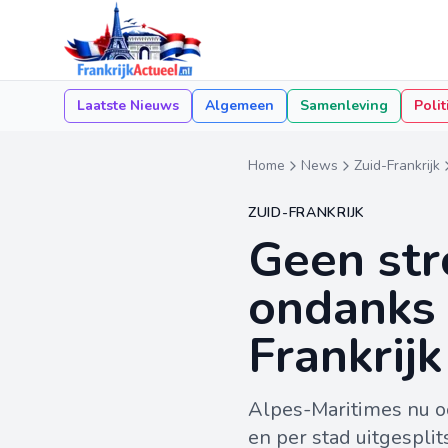
Laatste Nieuws
Algemeen
Samenleving
Polit
Home
News
Zuid-Frankrijk
ZUID-FRANKRIJK
Geen st
ondanks 
Frankrij
Alpes-Maritimes nu oo
en per stad uitgespl