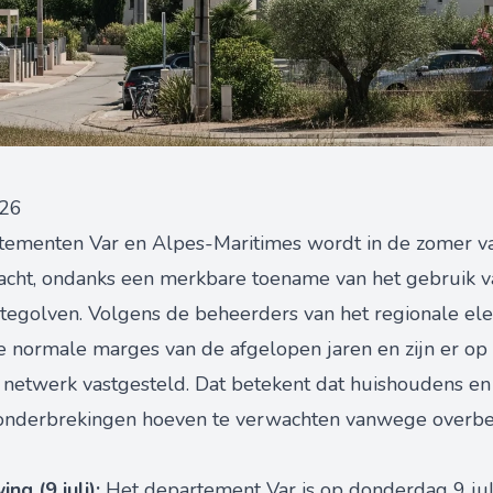
026
tementen Var en Alpes-Maritimes wordt in de zomer v
cht, ondanks een merkbare toename van het gebruik va
olven. Volgens de beheerders van het regionale elektri
de normale marges van de afgelopen jaren en zijn er o
et netwerk vastgesteld. Dat betekent dat huishoudens e
onderbrekingen hoeven te verwachten vanwege overbel
g (9 juli):
Het departement Var is op donderdag 9 ju