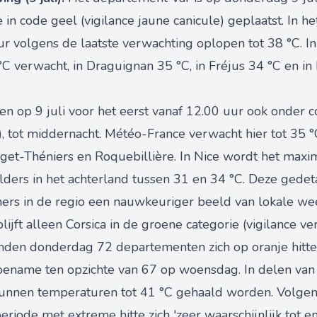
in code geel (vigilance jaune canicule) geplaatst. In he
r volgens de laatste verwachting oplopen tot 38 °C. In
 verwacht, in Draguignan 35 °C, in Fréjus 34 °C en in 
n op 9 juli voor het eerst vanaf 12.00 uur ook onder c
e), tot middernacht. Météo-France verwacht hier tot 35 °
get-Théniers en Roquebillière. In Nice wordt het maxi
elders in het achterland tussen 31 en 34 °C. Deze gede
ners in de regio een nauwkeuriger beeld van lokale w
lijft alleen Corsica in de groene categorie (vigilance ver
inden donderdag 72 departementen zich op oranje hitt
toename ten opzichte van 67 op woensdag. In delen van 
unnen temperaturen tot 41 °C gehaald worden. Volgens
riode met extreme hitte zich 'zeer waarschijnlijk tot