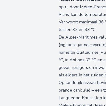
op rij door Météo-France 
Rians, kan de temperatuu
Var wordt maximaal 36 °C
tussen 32 en 33 °C.
De Alpes-Maritimes valle
(vigilance jaune canicul
name bij Guillaumes, Pu
°C, in Antibes 33 °C en 
geven reizigers en inwo
als elders in het zuiden b
Op landelijk niveau bev
orange canicule) – een 
Languedoc-Roussillon k
Météo-France zal deze pe