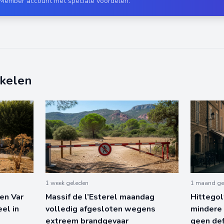
 Member account met speciale voordelen.
ikelen
1 week geleden
1 maand ge
en Var
Massif de l’Esterel maandag
Hittegolf
el in
volledig afgesloten wegens
mindere
extreem brandgevaar
geen def