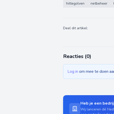
hittegolven
netbeheer
Deel dit artikel:
Reacties (
0
)
Log in
om mee te doen aan 
Heb je een bedrijf
Wij lanceren dé Nede