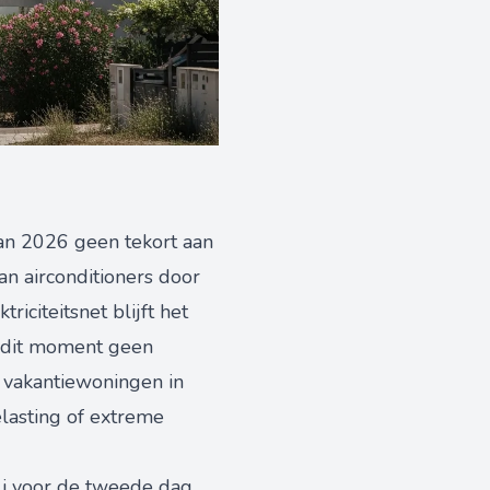
an 2026 geen tekort aan
n airconditioners door
citeitsnet blijft het
p dit moment geen
n vakantiewoningen in
asting of extreme
li voor de tweede dag