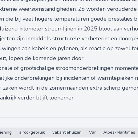
extreme weersomstandigheden. Zo worden verouderde 
 die bij veel hogere temperaturen goede prestaties bli
uizend kilometer stroomlijnen in 2025 bloot aan verhoo
rajecten zijn inmiddels structurele verbeteringen doorge
uwingen aan kabels en pylonen, als reactie op zowel te
out, lopen de komende jaren door.
onale of grootschalige stroomonderbrekingen momente
elijke onderbrekingen bij incidenten of warmtepieken 
an zaken wordt in de zomermaanden extra scherp gemoni
ankrijk verder blijft toenemen.
iening
airco-gebruik
vakantiehuizen
Var
Alpes-Maritimes