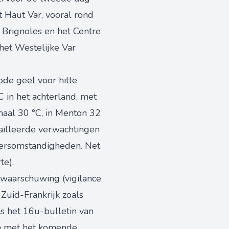
t Haut Var, vooral rond
 Brignoles en het Centre
het Westelijke Var
ode geel voor hitte
C in het achterland, met
maal 30 °C, in Menton 32
tailleerde verwachtingen
eersomstandigheden. Net
te).
ewaarschuwing (vigilance
Zuid-Frankrijk zoals
 het 16u-bulletin van
 en met het komende