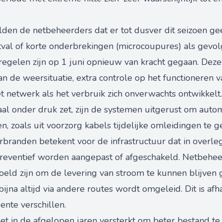
lden de netbeheerders dat er tot dusver dit seizoen g
tval of korte onderbrekingen (microcoupures) als gevo
tregelen zijn op 1 juni opnieuw van kracht gegaan. Dez
n de weersituatie, extra controle op het functioneren 
t netwerk als het verbruik zich onverwachts ontwikkelt.
al onder druk zet, zijn de systemen uitgerust om autom
n, zoals uit voorzorg kabels tijdelijke omleidingen te g
branden betekent voor de infrastructuur dat in overl
preventief worden aangepast of afgeschakeld. Netbehe
oeld zijn om de levering van stroom te kunnen blijven
ijna altijd via andere routes wordt omgeleid. Dit is afh
ente verschillen.
net in de afgelopen jaren versterkt om beter bestand te 