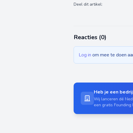
Deel dit artikel:
Reacties (
0
)
Log in
om mee te doen aan 
Heb je een bedrijf
Wij lanceren dé Nede
een gratis Founding