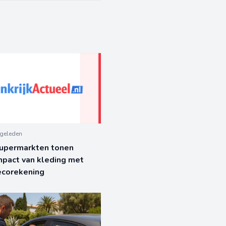
geleden
supermarkten tonen
mpact van kleding met
ecorekening