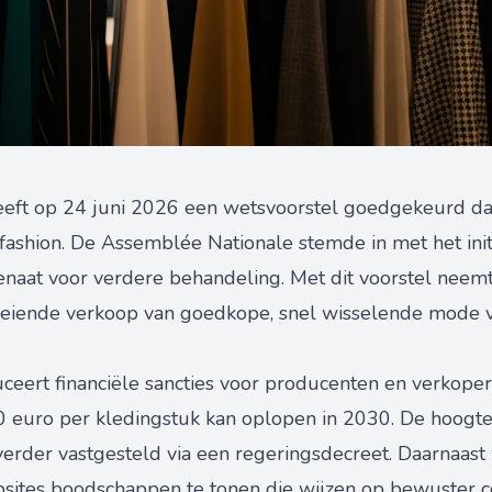
eft op 24 juni 2026 een wetsvoorstel goedgekeurd dat
 fashion. De Assemblée Nationale stemde in met het init
naat voor verdere behandeling. Met dit voorstel neemt 
eiende verkoop van goedkope, snel wisselende mode vi
ceert financiële sancties voor producenten en verkopers 
0 euro per kledingstuk kan oplopen in 2030. De hoogte
erder vastgesteld via een regeringsdecreet. Daarnaast
bsites boodschappen te tonen die wijzen op bewuster 