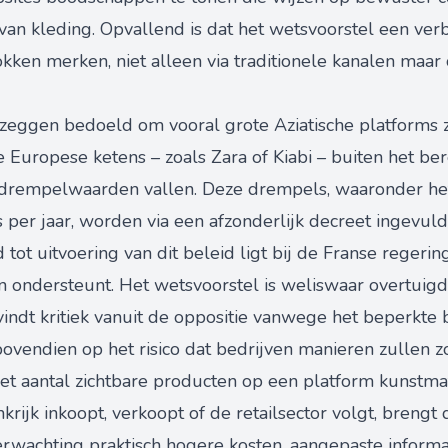
 van kleding. Opvallend is dat het wetsvoorstel een ve
okken merken, niet alleen via traditionele kanalen maar
n zeggen bedoeld om vooral grote Aziatische platforms 
le Europese ketens – zoals Zara of Kiabi – buiten het ber
n drempelwaarden vallen. Deze drempels, waaronder h
s per jaar, worden via een afzonderlijk decreet ingevuld
ot uitvoering van dit beleid ligt bij de Franse regering
n ondersteunt. Het wetsvoorstel is weliswaar overtui
ndt kritiek vanuit de oppositie vanwege het beperkte
bovendien op het risico dat bedrijven manieren zullen
et aantal zichtbare producten op een platform kunstmat
nkrijk inkoopt, verkoopt of de retailsector volgt, breng
erwachting praktisch hogere kosten, aangepaste inform