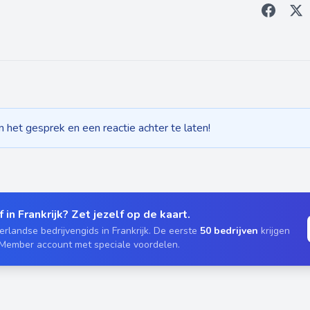
het gesprek en een reactie achter te laten!
 in Frankrijk? Zet jezelf op de kaart.
rlandse bedrijvengids in Frankrijk. De eerste
50 bedrijven
krijgen
 Member account met speciale voordelen.