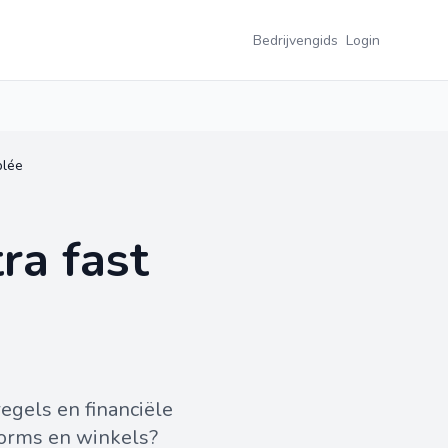
Bedrijvengids
Login
blée
ra fast
gels en financiële
forms en winkels?