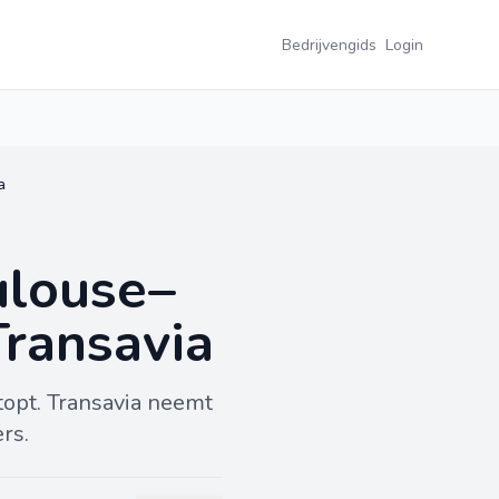
Bedrijvengids
Login
a
ulouse–
Transavia
topt. Transavia neemt
rs.