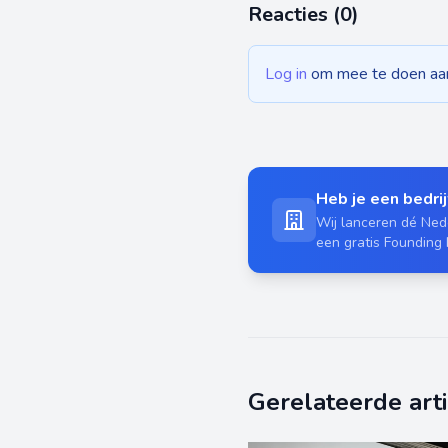
Reacties (
0
)
Log in
om mee te doen aan 
Heb je een bedrijf
Wij lanceren dé Nede
een gratis Founding
Gerelateerde art