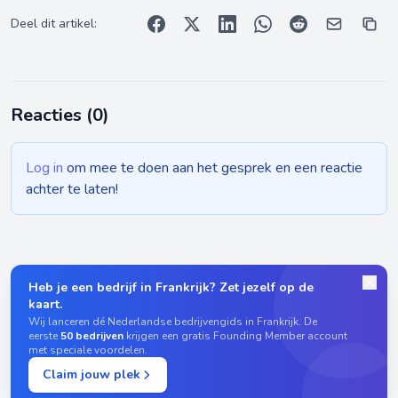
Deel dit artikel:
Reacties (
0
)
Log in
om mee te doen aan het gesprek en een reactie
achter te laten!
Heb je een bedrijf in Frankrijk? Zet jezelf op de
kaart.
Wij lanceren dé Nederlandse bedrijvengids in Frankrijk. De
eerste
50 bedrijven
krijgen een gratis Founding Member account
met speciale voordelen.
Claim jouw plek