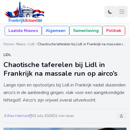
Laatste Nieuws
Algemeen
Samenleving
Politiek
Home
News
Lidl
Chaotische taferelen bij Lidl in Frankrijk na massale run op airco’s
LIDL
Chaotische taferelen bij Lidl in
Frankrijk na massale run op airco’s
Lange rijen en opstootjes bij Lidl in Frankrijk nadat duizenden
airco’s in de aanbieding gingen, vlak voor een aangekondigde
hittegolf. Airco's zijn vrijwel overal uitverkocht.
Alex Hakman
02 July 2026
1 min lezen