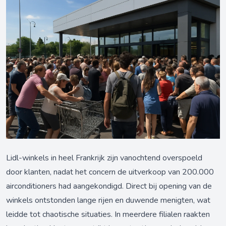
Lidl-winkels in heel Frankrijk zijn vanochtend overspoeld
door klanten, nadat het concern de uitverkoop van 200.000
airconditioners had aangekondigd. Direct bij opening van de
winkels ontstonden lange rijen en duwende menigten, wat
leidde tot chaotische situaties. In meerdere filialen raakten