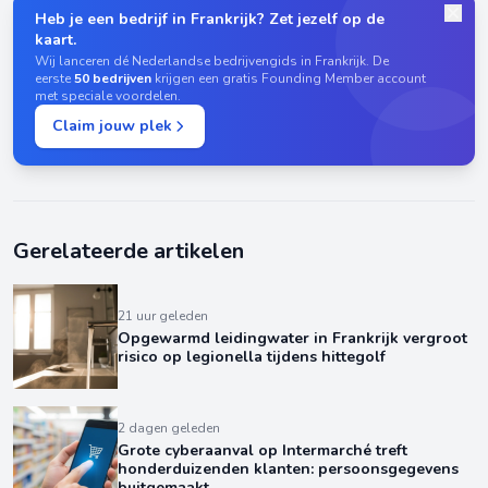
Heb je een bedrijf in Frankrijk? Zet jezelf op de
kaart.
Wij lanceren dé Nederlandse bedrijvengids in Frankrijk. De
eerste
50 bedrijven
krijgen een gratis Founding Member account
met speciale voordelen.
Claim jouw plek
Gerelateerde artikelen
21 uur geleden
Opgewarmd leidingwater in Frankrijk vergroot
risico op legionella tijdens hittegolf
2 dagen geleden
Grote cyberaanval op Intermarché treft
honderduizenden klanten: persoonsgegevens
buitgemaakt