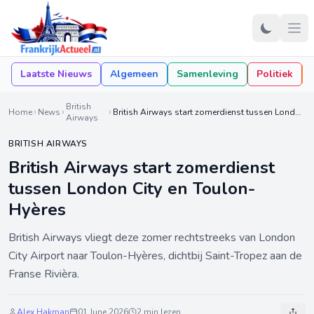
Laatste Nieuws
Algemeen
Samenleving
Politiek
British
Home
News
British Airways start zomerdienst tussen London City en Toulon-Hyères
Airways
BRITISH AIRWAYS
British Airways start zomerdienst
tussen London City en Toulon-
Hyères
British Airways vliegt deze zomer rechtstreeks van London
City Airport naar Toulon-Hyères, dichtbij Saint-Tropez aan de
Franse Rivièra.
Alex Hakman
01 June 2026
2 min lezen