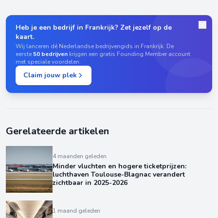
Heb je een bedrijf in Frankrijk? Zet jezelf op de
kaart.
Wij lanceren dé Nederlandse bedrijvengids in Frankrijk. De
eerste
50 bedrijven
krijgen een gratis Founding Member account
met speciale voordelen.
Claim jouw plek
Gerelateerde artikelen
4 maanden geleden
Minder vluchten en hogere ticketprijzen:
luchthaven Toulouse-Blagnac verandert
zichtbaar in 2025-2026
1 maand geleden