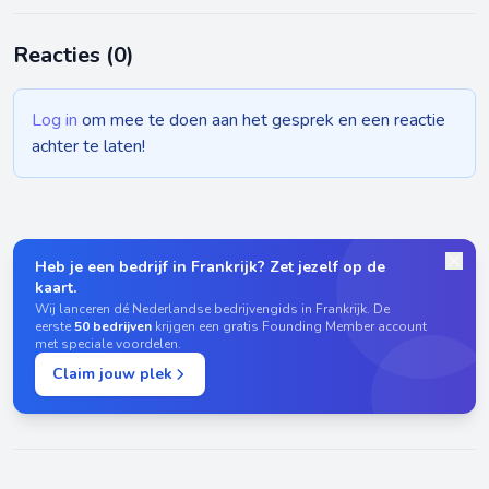
Reacties (
0
)
Log in
om mee te doen aan het gesprek en een reactie
achter te laten!
Heb je een bedrijf in Frankrijk? Zet jezelf op de
kaart.
Wij lanceren dé Nederlandse bedrijvengids in Frankrijk. De
eerste
50 bedrijven
krijgen een gratis Founding Member account
met speciale voordelen.
Claim jouw plek