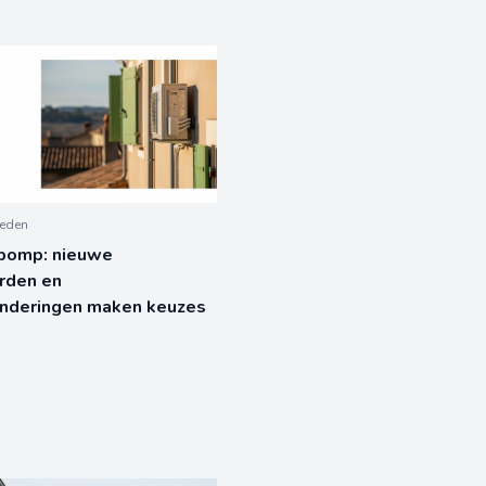
leden
omp: nieuwe
rden en
anderingen maken keuzes