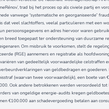
eRénov’, trad bij het proces op als civiele partij en vo
mede vanwege “systematische en georganiseerde” fraud
s dat veel slachtoffers, veelal particulieren met een wo
hun persoonsgegevens en adres hiervoor waren gebrui
ren breed toegepast ter ondersteuning van duurzame r
eigenaren. Om misbruik te voorkomen, stelt de regeling
iceerde (RGE) aannemers en registratie als hoofdwoning
ariëren van gedeeltelijk voorwaardelijke celstraffen en
 verbeurdverklaringen van geldbedragen en goederen. 
nisstraf (waarvan twee voorwaardelijk), een boete van
00. Ook andere betrokkenen werden veroordeeld tot k
rders van ongeldige energie-audits kregen geldboetes
en €100.000 aan schadevergoeding betalen aan cons