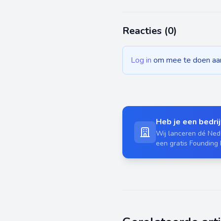
Reacties (
0
)
Log in
om mee te doen aan 
Heb je een bedrijf
Wij lanceren dé Nede
een gratis Founding