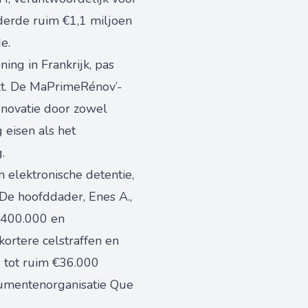
rderde ruim €1,1 miljoen
e.
ning in Frankrijk, pas
kt. De MaPrimeRénov’-
enovatie door zowel
 eisen als het
.
 elektronische detentie,
De hoofddader, Enes A.,
 €400.000 en
ortere celstraffen en
 tot ruim €36.000
umentenorganisatie Que