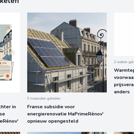
ikelen
2 weken ge
Warmtep
voorwaa
prijsver
anders
5 maanden geleden
hter in
Franse subsidie voor
nse
energierenovatie MaPrimeRénov'
meRénov'
opnieuw opengesteld