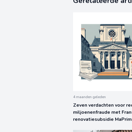
Gerelateerde art
4 maanden geleden
Zeven verdachten voor rec
miljoenenfraude met Fra
renovatiesubsidie MaPri