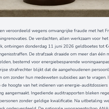
annen veroordeeld wegens omvangrijke fraude met het 
ingrenovaties. De verdachten, allen werkzaam voor het
rk, ontvingen donderdag 11 juni 2026 geldboetes tot 
genisstraffen. De strafzaak draaide om meer dan één m
gelden, bestemd voor energiebesparende woningaanpas
rijse strafrechter blijkt dat de aangehoudenen persoon
n om zonder hun medeweten subsidies aan te vragen. I
 de hoogte van het indienen van energie-auditdossiers
ng aangemaakt. Ingediende auditrapporten bleken rege
 personen zonder geldige kwalificatie. Na uitbetaling 
werk onderverdeeld. De nationale woonagentschap ANAH