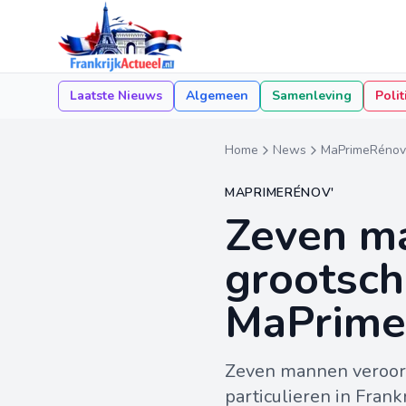
Laatste Nieuws
Algemeen
Samenleving
Polit
Home
News
MaPrimeRénov
MAPRIMERÉNOV'
Zeven m
grootsch
MaPrime
Zeven mannen veroord
particulieren in Fran