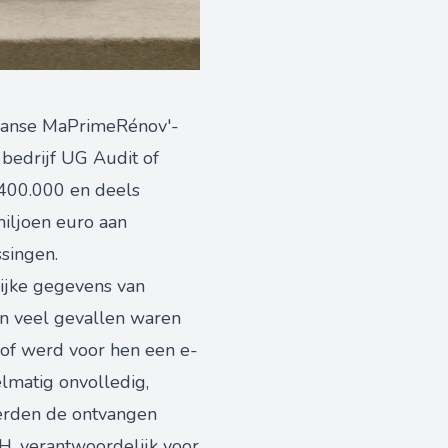
Franse MaPrimeRénov'-
 bedrijf UG Audit of
€400.000 en deels
iljoen euro aan
singen.
lijke gegevens van
n veel gevallen waren
 of werd voor hen een e-
lmatig onvolledig,
werden de ontvangen
, verantwoordelijk voor