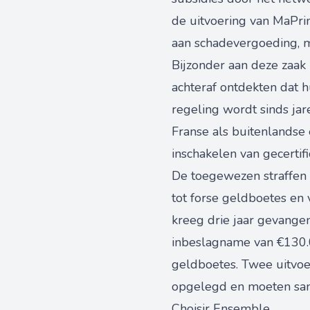
de uitvoering van MaPrim
aan schadevergoeding, 
Bijzonder aan deze zaak i
achteraf ontdekten dat 
regeling wordt sinds ja
Franse als buitenlandse 
inschakelen van gecertif
De toegewezen straffen v
tot forse geldboetes en
kreeg drie jaar gevange
inbeslagname van €130.0
geldboetes. Twee uitvoe
opgelegd en moeten sam
Choisir Ensemble.