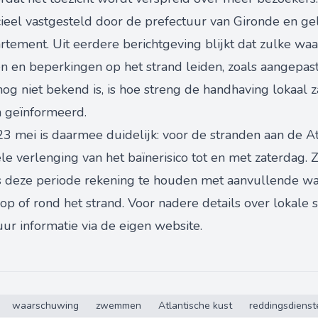
cieel vastgesteld door de prefectuur van Gironde en ge
rtement. Uit eerdere berichtgeving blijkt dat zulke w
gen en beperkingen op het strand leiden, zoals aangepas
og niet bekend is, is hoe streng de handhaving lokaal zal
 geïnformeerd.
3 mei is daarmee duidelijk: voor de stranden aan de At
iële verlenging van het baïnerisico tot en met zaterda
ns deze periode rekening te houden met aanvullende w
p of rond het strand. Voor nadere details over lokale 
uur informatie via de eigen website.
waarschuwing
zwemmen
Atlantische kust
reddingsdienst