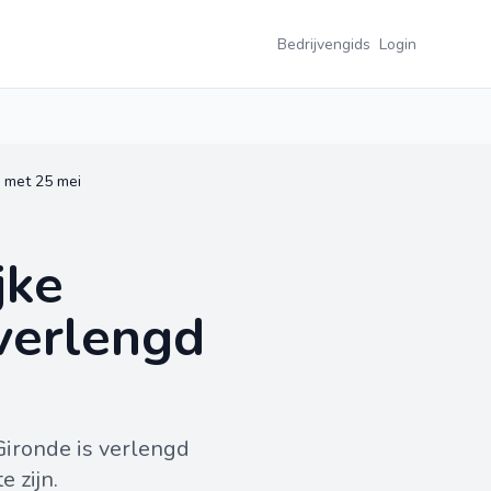
Bedrijvengids
Login
n met 25 mei
jke
verlengd
Gironde is verlengd
 zijn.