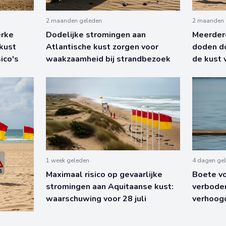
2 maanden geleden
2 maanden 
erke
Dodelijke stromingen aan
Meerder
kust
Atlantische kust zorgen voor
doden do
ico's
waakzaamheid bij strandbezoek
de kust 
1 week geleden
4 dagen ge
Maximaal risico op gevaarlijke
Boete v
stromingen aan Aquitaanse kust:
verboden
waarschuwing voor 28 juli
verhoog