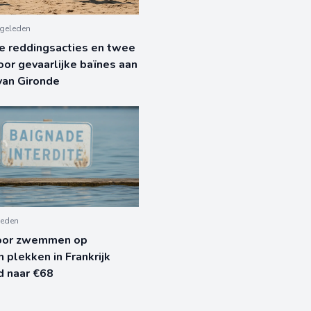
geleden
e reddingsacties en twee
or gevaarlijke baïnes aan
van Gironde
leden
oor zwemmen op
 plekken in Frankrijk
d naar €68