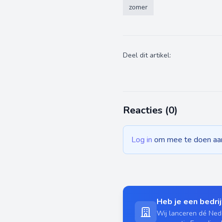
zomer
Deel dit artikel:
Reacties (
0
)
Log in
om mee te doen aan 
Heb je een bedrijf
Wij lanceren dé Nede