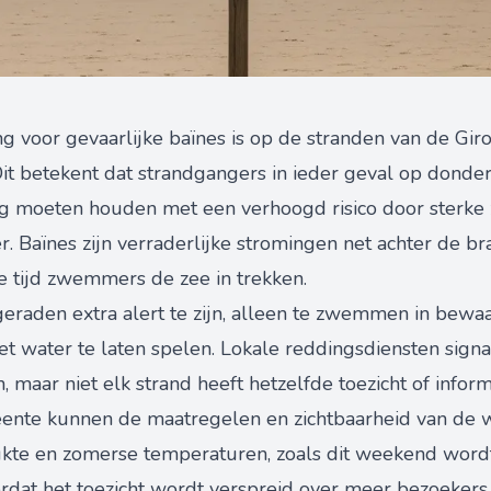
g voor gevaarlijke baïnes is op de stranden van de Gi
it betekent dat strandgangers in ieder geval op donder
g moeten houden met een verhoogd risico door sterke 
er. Baïnes zijn verraderlijke stromingen net achter de b
te tijd zwemmers de zee in trekken.
geraden extra alert te zijn, alleen te zwemmen in bewa
 het water te laten spelen. Lokale reddingsdiensten sig
maar niet elk strand heeft hetzelfde toezicht of inform
eente kunnen de maatregelen en zichtbaarheid van de
rukte en zomerse temperaturen, zoals dit weekend wordt 
rdat het toezicht wordt verspreid over meer bezoekers.