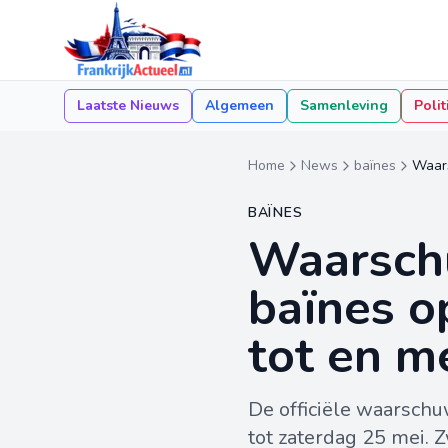
Laatste Nieuws
Algemeen
Samenleving
Polit
Home
News
baïnes
Waars
BAÏNES
Waarschu
baïnes o
tot en m
De officiële waarschu
tot zaterdag 25 mei. 