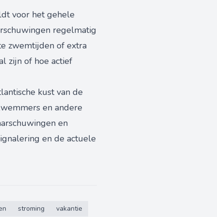
ldt voor het gehele
aarschuwingen regelmatig
te zwemtijden of extra
 zijn of hoe actief
lantische kust van de
g. Zwemmers en andere
aarschuwingen en
signalering en de actuele
en
stroming
vakantie