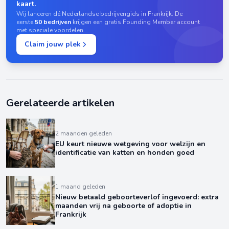
kaart.
Wij lanceren dé Nederlandse bedrijvengids in Frankrijk. De
eerste
50 bedrijven
krijgen een gratis Founding Member account
met speciale voordelen.
Claim jouw plek
Gerelateerde artikelen
2 maanden geleden
EU keurt nieuwe wetgeving voor welzijn en
identificatie van katten en honden goed
1 maand geleden
Nieuw betaald geboorteverlof ingevoerd: extra
maanden vrij na geboorte of adoptie in
Frankrijk