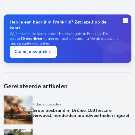
Heb je een bedrijf in Frankrijk? Zet jezelf op de
kaart.
Wij lanceren dé Nederlandse bedrijvengids in Frankrijk. De
eerste
50 bedrijven
krijgen een gratis Founding Member account
met speciale voordelen.
Claim jouw plek
Gerelateerde artikelen
4 dagen geleden
Grote bosbrand in Drôme: 150 hectare
verwoest, honderden brandweerlieden ingezet