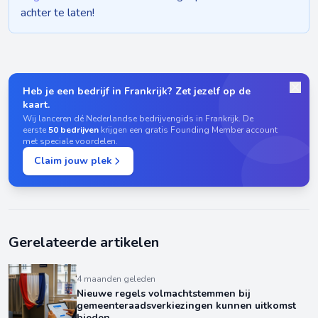
achter te laten!
Heb je een bedrijf in Frankrijk? Zet jezelf op de
kaart.
Wij lanceren dé Nederlandse bedrijvengids in Frankrijk. De
eerste
50 bedrijven
krijgen een gratis Founding Member account
met speciale voordelen.
Claim jouw plek
Gerelateerde artikelen
4 maanden geleden
Nieuwe regels volmachtstemmen bij
gemeenteraadsverkiezingen kunnen uitkomst
bieden