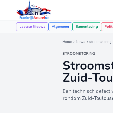
Laatste Nieuws
Algemeen
Samenleving
Polit
Home
News
stroomstoring
STROOMSTORING
Stroomst
Zuid-Toul
Een technisch defect 
rondom Zuid-Toulouse