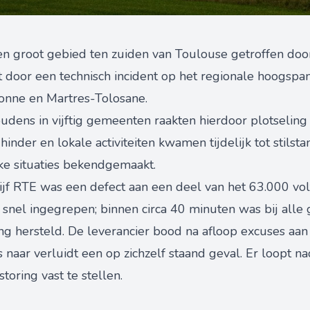
een groot gebied ten zuiden van Toulouse getroffen doo
t door een technisch incident op het regionale hoogsp
onne en Martres-Tolosane.
ens in vijftig gemeenten raakten hierdoor plotseling zo
der en lokale activiteiten kwamen tijdelijk tot stilsta
ke situaties bekendgemaakt.
jf RTE was een defect aan een deel van het 63.000 vol
 snel ingegrepen; binnen circa 40 minuten was bij alle
ning hersteld. De leverancier bood na afloop excuses aa
is naar verluidt een op zichzelf staand geval. Er loopt
toring vast te stellen.