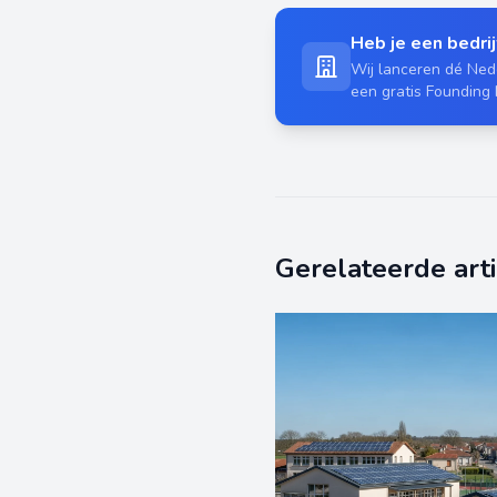
Heb je een bedrijf
Wij lanceren dé Nede
een gratis Founding
Gerelateerde art