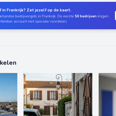
 in Frankrijk? Zet jezelf op de kaart.
rlandse bedrijvengids in Frankrijk. De eerste
50 bedrijven
krijgen
 Member account met speciale voordelen.
ikelen