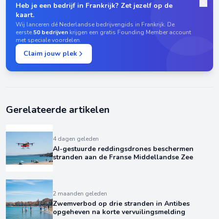
Heb je een bedrijf in Frankrijk? Zet jezelf op de
kaart.
Wij lanceren dé Nederlandse bedrijvengids in Frankrijk. De
eerste
50 bedrijven
krijgen een gratis Founding Member account
met speciale voordelen.
Claim jouw plek
Gerelateerde artikelen
4 dagen geleden
AI-gestuurde reddingsdrones beschermen
stranden aan de Franse Middellandse Zee
2 maanden geleden
Zwemverbod op drie stranden in Antibes
opgeheven na korte vervuilingsmelding