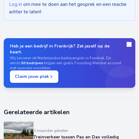
Log in
om mee te doen aan het gesprek en een reactie
achter te laten!
Heb je een bedrijf in Frankrijk? Zet jezelf op de
kaart.
Wij lanceren dé Nederlandse bedrijvengids in Frankrijk. De
eerste
50 bedrijven
krijgen een gratis Founding Member account
met speciale voordelen.
Claim jouw plek
Gerelateerde artikelen
3 maanden geleden
Treinverkeer tussen Pau en Dax volledig