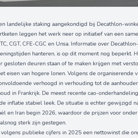
een landelijke staking aangekondigd bij Decathlon-winkel
keten leggen het werk neer op initiatief van een sa
FTC, CGT, CFE-CGC en Unsa. Informatie over Decathlon-
eningstijden hanteren, is op dit moment nog beperkt. 
r gesloten deuren staan of te maken krijgen met versto
 het eisen van hogere lonen. Volgens de organiserende 
n onvoldoende verhoogd in verhouding tot de aanhouden
oud in Frankrijk. De meest recente cao-onderhandeli
e inflatie stabiel leek. De situatie is echter gewijzigd 
raël en Iran begin 2026, waardoor de prijzen voor onde
alsnog sterk zijn gestegen.
olgens publieke cijfers in 2025 een nettowinst die o