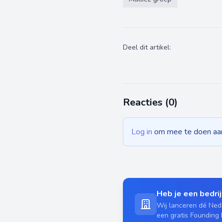
Deel dit artikel:
Reacties (
0
)
Log in
om mee te doen aan 
Heb je een bedrijf
Wij lanceren dé Nede
een gratis Founding