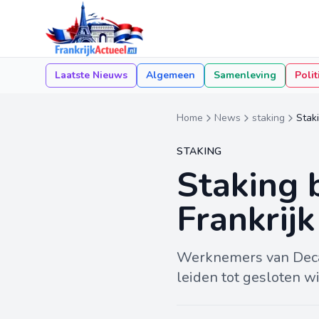
Laatste Nieuws
Algemeen
Samenleving
Polit
Home
News
staking
Staki
STAKING
Staking 
Frankrij
Werknemers van Decat
leiden tot gesloten wi