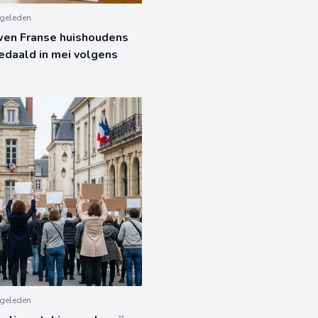
geleden
wen Franse huishoudens
edaald in mei volgens
geleden