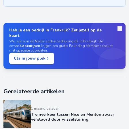
Heb je een bedrijf in Frankrijk? Zet jezelf op de
kaart.
Wij lanceren dé Nederlandse bedrijvengids in Frankrijk. De
eerste
50 bedrijven
krijgen een gratis Founding Member account
met speciale voordelen.
Claim jouw plek
Gerelateerde artikelen
1 maand geleden
Treinverkeer tussen Nice en Menton zwaar
verstoord door wisselstoring