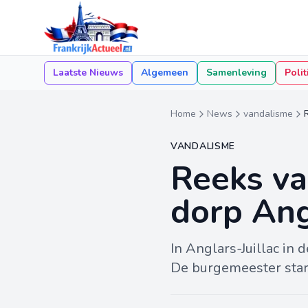
Laatste Nieuws
Algemeen
Samenleving
Polit
Home
News
vandalisme
VANDALISME
Reeks va
dorp Ang
In Anglars-Juillac in
De burgemeester star