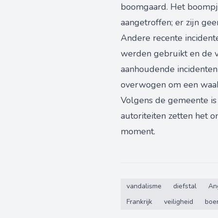
boomgaard. Het boompje
aangetroffen; er zijn g
Andere recente incident
werden gebruikt en de v
aanhoudende incidenten
overwogen om een waakza
Volgens de gemeente is 
autoriteiten zetten het 
moment.
vandalisme
diefstal
Ang
Frankrijk
veiligheid
boer