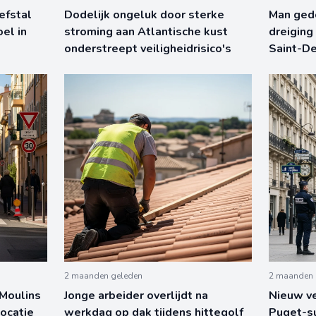
efstal
Dodelijk ongeluk door sterke
Man gedo
oel in
stroming aan Atlantische kust
dreiging
onderstreept veiligheidrisico's
Saint-De
2 maanden geleden
2 maanden 
 Moulins
Jonge arbeider overlijdt na
Nieuw ve
locatie
werkdag op dak tijdens hittegolf
Puget-su