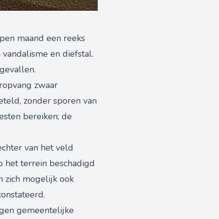
lopen maand een reeks
vandalisme en diefstal.
gevallen.
eropvang zwaar
eteld, zonder sporen van
esten bereiken; de
echter van het veld
 het terrein beschadigd
n zich mogelijk ook
constateerd.
egen gemeentelijke