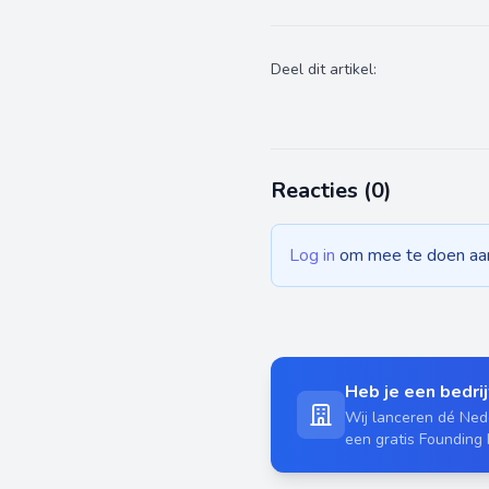
Deel dit artikel:
Reacties (
0
)
Log in
om mee te doen aan 
Heb je een bedrijf
Wij lanceren dé Nede
een gratis Founding