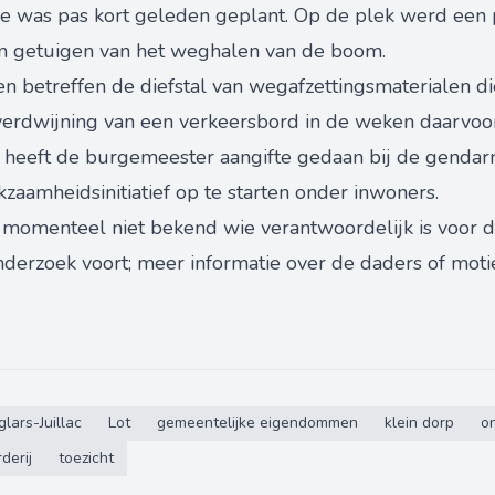
 was pas kort geleden geplant. Op de plek werd een 
een getuigen van het weghalen van de boom.
en betreffen de diefstal van wegafzettingsmaterialen 
erdwijning van een verkeersbord in de weken daarvoor.
 heeft de burgemeester aangifte gedaan bij de gendar
amheidsinitiatief op te starten onder inwoners.
momenteel niet bekend wie verantwoordelijk is voor d
onderzoek voort; meer informatie over de daders of moti
lars-Juillac
Lot
gemeentelijke eigendommen
klein dorp
o
derij
toezicht