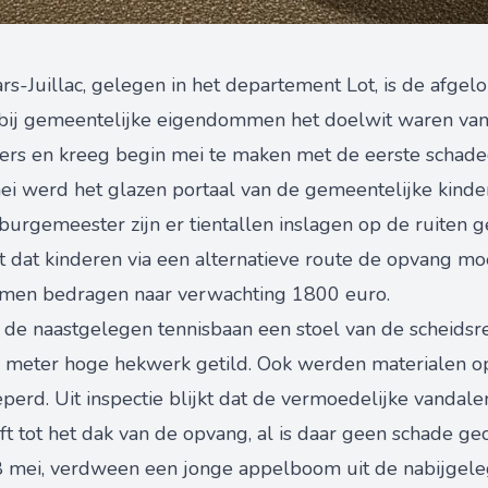
rs-Juillac, gelegen in het departement Lot, is de afge
ij gemeentelijke eigendommen het doelwit waren van 
ers en kreeg begin mei te maken met de eerste schade
mei werd het glazen portaal van de gemeentelijke kind
urgemeester zijn er tientallen inslagen op de ruiten g
t dat kinderen via een alternatieve route de opvang mo
ramen bedragen naar verwachting 1800 euro.
 de naastgelegen tennisbaan een stoel van de scheidsr
e meter hoge hekwerk getild. Ook werden materialen op
erd. Uit inspectie blijkt dat de vermoedelijke vandale
 tot het dak van de opvang, al is daar geen schade ge
8 mei, verdween een jonge appelboom uit de nabijgel