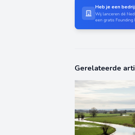
Heb je een bedrijf
Wij lanceren dé Nede
een gratis Founding
Gerelateerde art