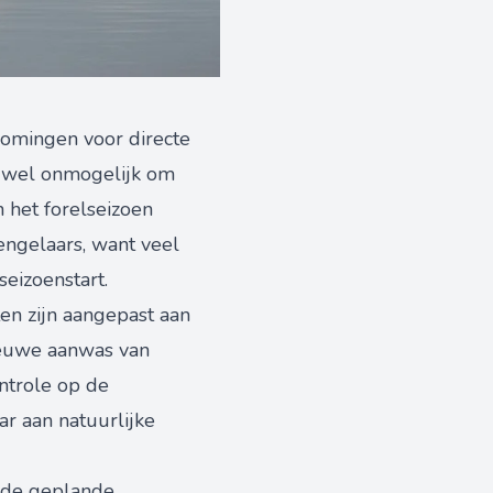
romingen voor directe
ijwel onmogelijk om
 het forelseizoen
engelaars, want veel
eizoenstart.
ten zijn aangepast aan
nieuwe aanwas van
ntrole op de
r aan natuurlijke
n de geplande