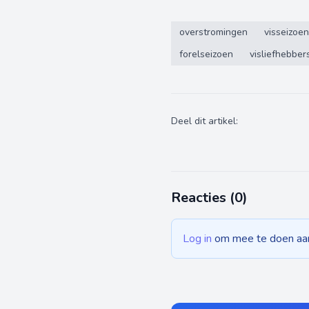
overstromingen
visseizoen
forelseizoen
visliefhebber
Deel dit artikel:
Reacties (
0
)
Log in
om mee te doen aan 