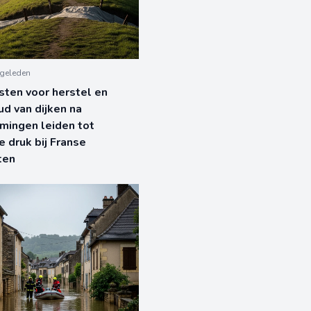
geleden
ten voor herstel en
d van dijken na
mingen leiden tot
e druk bij Franse
ten