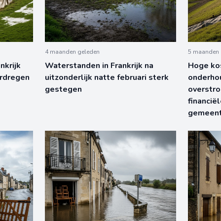
4 maanden geleden
5 maanden 
nkrijk
Waterstanden in Frankrijk na
Hoge kos
ordregen
uitzonderlijk natte februari sterk
onderhou
gestegen
overstro
financiël
gemeen