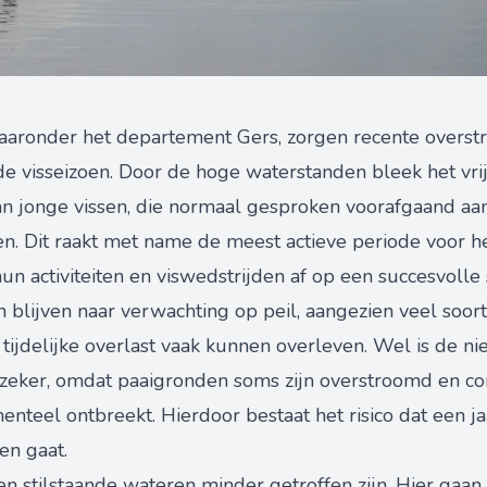
 waaronder het departement Gers, zorgen recente overst
 visseizoen. Door de hoge waterstanden bleek het vr
an jonge vissen, die normaal gesproken voorafgaand aan
ren. Dit raakt met name de meest actieve periode voor h
 activiteiten en viswedstrijden af op een succesvolle s
n blijven naar verwachting op peil, aangezien veel soor
tijdelijke overlast vaak kunnen overleven. Wel is de 
nzeker, omdat paaigronden soms zijn overstroomd en co
eel ontbreekt. Hierdoor bestaat het risico dat een jaa
en gaat.
en stilstaande wateren minder getroffen zijn. Hier gaa