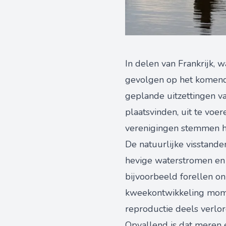
In delen van Frankrijk,
gevolgen op het komende
geplande uitzettingen v
plaatsvinden, uit te voe
verenigingen stemmen hun
De natuurlijke visstande
hevige waterstromen en 
bijvoorbeeld forellen o
kweekontwikkeling moment
reproductie deels verlor
Opvallend is dat meren 