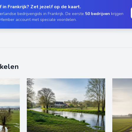
 in Frankrijk? Zet jezelf op de kaart.
rlandse bedrijvengids in Frankrijk. De eerste
50 bedrijven
krijgen
 Member account met speciale voordelen.
ikelen