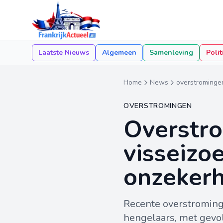
Laatste Nieuws
Algemeen
Samenleving
Polit
Home
News
overstrominge
OVERSTROMINGEN
Overstro
visseizo
onzekerh
Recente overstrominge
hengelaars, met gevol