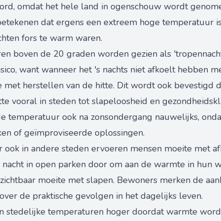
cord, omdat het hele land in ogenschouw wordt genome
e betekenen dat ergens een extreem hoge temperatuur i
achten fors te warm waren.
en boven de 20 graden worden gezien als 'tropennach
sico, want wanneer het 's nachts niet afkoelt hebben m
met herstellen van de hitte. Dit wordt ook bevestigd d
tte vooral in steden tot slapeloosheid en gezondheidskla
e temperatuur ook na zonsondergang nauwelijks, ond
ken of geïmproviseerde oplossingen.
aar ook in andere steden ervoeren mensen moeite met 
e nacht in open parken door om aan de warmte in hun 
zichtbaar moeite met slapen. Bewoners merken de aanh
over de praktische gevolgen in het dagelijks leven.
jn stedelijke temperaturen hoger doordat warmte word