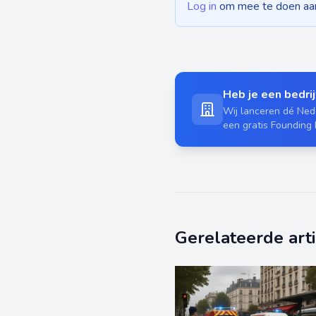
Log in
om mee te doen aan 
Heb je een bedrijf
Wij lanceren dé Nede
een gratis Founding
Gerelateerde art