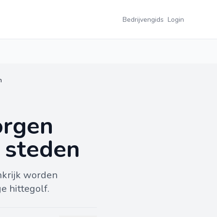
Bedrijvengids
Login
n
orgen
e steden
nkrijk worden
 hittegolf.