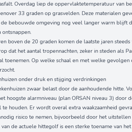
asfalt. Overdag liep de oppervlaktetemperatuur van bes
enover 33 graden op grasvelden. Deze materialen gev
n de bebouwde omgeving nog veel langer warm blijft da
n ontsnappen.
n boven de 20 graden komen de laatste jaren steeds va
op dat het aantal tropennachten, zeker in steden als P
zal toenemen. Op welke schaal en met welke gevolgen di
zocht.
nhuizen onder druk en stijging verdrinkingen
iekenhuizen zwaar belast door de aanhoudende hitte. V
s het hoogste alarmniveau (plan ORSAN niveau 3) door 
il te houden. Er wordt overal extra waakzaamheid gev
dig risico te nemen, bijvoorbeeld door het uitstelle
 van de actuele hittegolf is een sterke toename van het