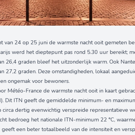
cht van 24 op 25 juni de warmste nacht ooit gemeten b
Parijs werd het dieptepunt pas rond 5.30 uur bereikt; m
 26,4 graden bleef het uitzonderlijk warm. Ook Nant
27,2 graden. Deze omstandigheden, lokaal aangeduid al
d en ongemak voor bewoners.
oor Météo-France de warmste nacht ooit in kaart gebrach
N). Dit ITN geeft de gemiddelde minimum- en maxim
circa dertig evenwichtig verspreide representatieve wee
nacht bedroeg het nationale ITN-minimum 22 °C, waarm
geeft een beter totaalbeeld van de intensiteit en versp