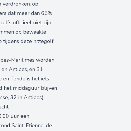
n verdronken; op
ijfers dat meer dan 65%
fs officieel niet zijn
wemmen op bewaakte
tijdens deze hittegolf.
 Alpes-Maritimes worden
 en Antibes, en 31
 en Tende is het iets
d het middaguur blijven
se, 32 in Antibes),
cht.
9:00 uur een
 rond Saint-Etienne-de-