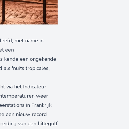
eleefd, met name in
et een
es kende een ongekende
s 'nuits tropicales',
t via het Indicateur
umtemperaturen weer
rstations in Frankrijk.
ee een nieuw record
reiding van een hittegolf