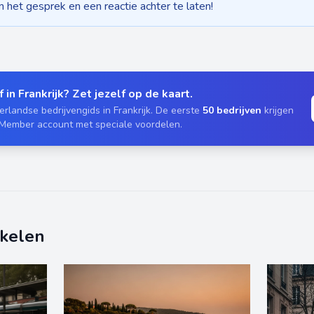
het gesprek en een reactie achter te laten!
 in Frankrijk? Zet jezelf op de kaart.
rlandse bedrijvengids in Frankrijk. De eerste
50 bedrijven
krijgen
 Member account met speciale voordelen.
ikelen