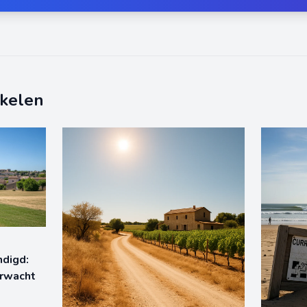
ikelen
ndigd:
erwacht