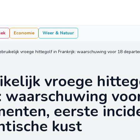
iek
Economie
Weer & Natuur
kelijk vroege hitteg
k: waarschuwing voo
enten, eerste incid
ntische kust