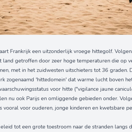
rt Frankrijk een uitzonderlijk vroege hittegolf. Volg
et land getroffen door zeer hoge temperaturen die op 
en, met in het zuidwesten uitschieters tot 36 graden. 
erk zogenaamd 'hittedomein' dat warme lucht boven het
arschuwingsstatus voor hitte ("vigilance jaune canicul
len nu ook Parijs en omliggende gebieden onder. Volg
is vooral voor ouderen, jonge kinderen en kwetsbare pe
leid tot een grote toestroom naar de stranden langs d