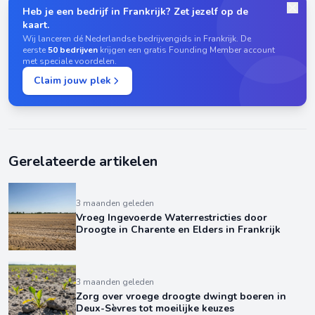
Heb je een bedrijf in Frankrijk? Zet jezelf op de
kaart.
Wij lanceren dé Nederlandse bedrijvengids in Frankrijk. De
eerste
50 bedrijven
krijgen een gratis Founding Member account
met speciale voordelen.
Claim jouw plek
Gerelateerde artikelen
3 maanden geleden
Vroeg Ingevoerde Waterrestricties door
Droogte in Charente en Elders in Frankrijk
3 maanden geleden
Zorg over vroege droogte dwingt boeren in
Deux-Sèvres tot moeilijke keuzes