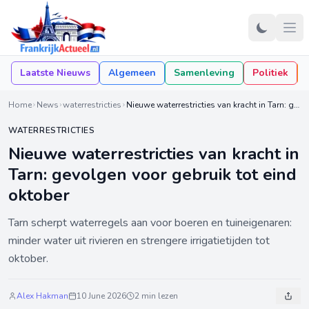
Laatste Nieuws
Algemeen
Samenleving
Politiek
Home
News
waterrestricties
Nieuwe waterrestricties van kracht in Tarn: gevolgen voor gebruik tot eind oktober
WATERRESTRICTIES
Nieuwe waterrestricties van kracht in
Tarn: gevolgen voor gebruik tot eind
oktober
Tarn scherpt waterregels aan voor boeren en tuineigenaren:
minder water uit rivieren en strengere irrigatietijden tot
oktober.
Alex Hakman
10 June 2026
2 min lezen