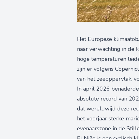
Het Europese klimaatobs
naar verwachting in de 
hoge temperaturen leide
zijn er volgens Copern
van het zeeoppervlak, v
In april 2026 benaderd
absolute record van 202
dat wereldwijd deze rec
het voorjaar sterke mari
evenaarszone in de Still
El Niño is een cyclisch k