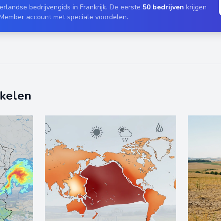
rlandse bedrijvengids in Frankrijk. De eerste
50 bedrijven
krijgen
 Member account met speciale voordelen.
ikelen