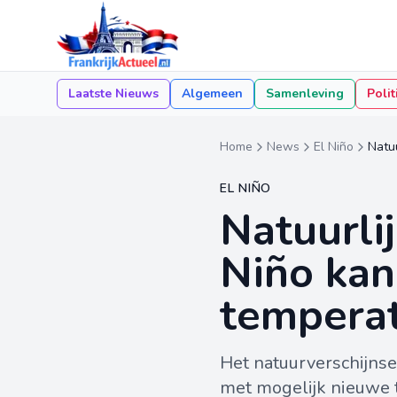
Laatste Nieuws
Algemeen
Samenleving
Polit
Home
News
El Niño
Natuu
EL NIÑO
Natuurli
Niño kan
temperat
Het natuurverschijnse
met mogelijk nieuwe t