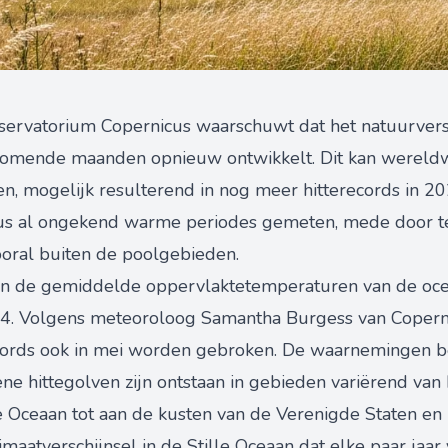
ervatorium Copernicus waarschuwt dat het natuurversc
komende maanden opnieuw ontwikkelt. Dit kan wereldwij
n, mogelijk resulterend in nog meer hitterecords in 20
icus al ongekend warme periodes gemeten, mede door t
ooral buiten de poolgebieden.
en de gemiddelde oppervlaktetemperaturen van de oc
4. Volgens meteoroloog Samantha Burgess van Copernicu
ords ook in mei worden gebroken. De waarnemingen be
ene hittegolven zijn ontstaan in gebieden variërend va
e Oceaan tot aan de kusten van de Verenigde Staten en
limaatverschijnsel in de Stille Oceaan dat elke paar jaar