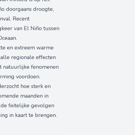
iño doorgaans droogte,
nval. Recent
keer van El Niño tussen
Oceaan.
itte en extreem warme
alle regionale effecten
t natuurlijke fenomenen
arming voordoen.
erzocht hoe sterk en
 komende maanden in
de feitelijke gevolgen
ng in kaart te brengen.