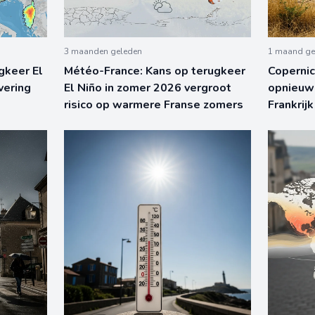
3 maanden geleden
1 maand ge
gkeer El
Météo-France: Kans op terugkeer
Copernic
ivering
El Niño in zomer 2026 vergroot
opnieuw
risico op warmere Franse zomers
Frankrij