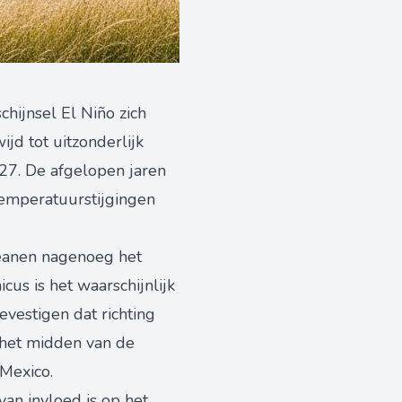
hijnsel El Niño zich
d tot uitzonderlijk
27. De afgelopen jaren
emperatuurstijgingen
eanen nagenoeg het
s is het waarschijnlijk
vestigen dat richting
n het midden van de
 Mexico.
 van invloed is op het