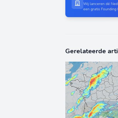
Wij lanceren dé Nede
een gratis Founding
Gerelateerde art