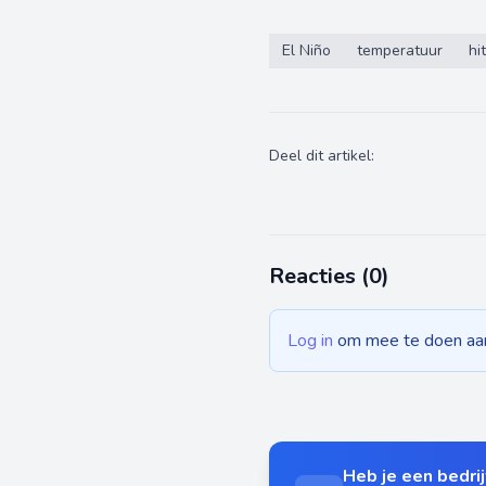
El Niño
temperatuur
hi
Deel dit artikel:
Reacties (
0
)
Log in
om mee te doen aan 
Heb je een bedrijf