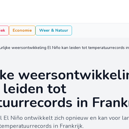
iek
Economie
Weer & Natuur
rlijke weersontwikkeling El Niño kan leiden tot temperatuurrecords in 
jke weersontwikkeli
 leiden tot
uurrecords in Frankr
l El Niño ontwikkelt zich opnieuw en kan voor la
emperatuurrecords in Frankrijk.