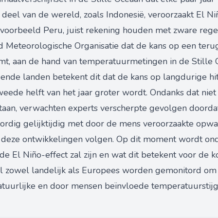
 deel van de wereld, zoals Indonesië, veroorzaakt El N
bijvoorbeeld Peru, juist rekening houden met zware rege
Meteorologische Organisatie dat de kans op een terug
mt, aan de hand van temperatuurmetingen in de Stille 
gende landen betekent dit dat de kans op langdurige h
ede helft van het jaar groter wordt. Ondanks dat niet 
taan, verwachten experts verscherpte gevolgen doorda
oordig gelijktijdig met door de mens veroorzaakte opw
deze ontwikkelingen volgen. Op dit moment wordt ond
e El Niño-effect zal zijn en wat dit betekent voor de
zal zowel landelijk als Europees worden gemonitord om 
atuurlijke en door mensen beïnvloede temperatuurstijgi