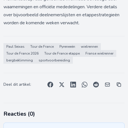
waarnemingen en officiële mededelingen. Verdere details
over bijvoorbeeld deelnemerslijsten en etappestrategieën
worden de komende weken verwacht.
Paul Seixas
Tour de France
Pyreneeën
wielrennen
Tour de France 2026
Tour de France etappe
Franse wielrenner
bergbeklimming
sportvoorbereiding
Deel dit artikel:
Reacties (
0
)