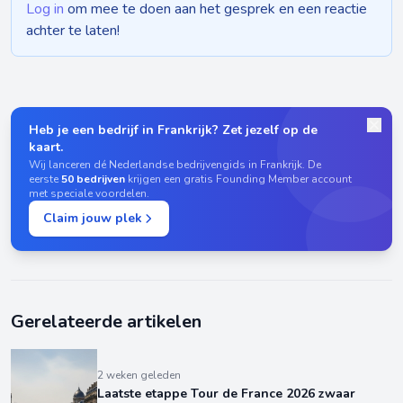
Log in
om mee te doen aan het gesprek en een reactie
achter te laten!
Heb je een bedrijf in Frankrijk? Zet jezelf op de
kaart.
Wij lanceren dé Nederlandse bedrijvengids in Frankrijk. De
eerste
50 bedrijven
krijgen een gratis Founding Member account
met speciale voordelen.
Claim jouw plek
Gerelateerde artikelen
2 weken geleden
Laatste etappe Tour de France 2026 zwaar