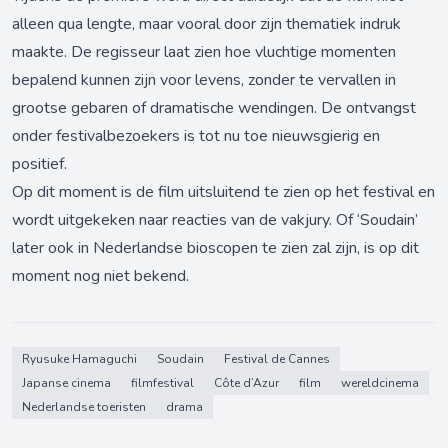
alleen qua lengte, maar vooral door zijn thematiek indruk
maakte. De regisseur laat zien hoe vluchtige momenten
bepalend kunnen zijn voor levens, zonder te vervallen in
grootse gebaren of dramatische wendingen. De ontvangst
onder festivalbezoekers is tot nu toe nieuwsgierig en
positief.
Op dit moment is de film uitsluitend te zien op het festival en
wordt uitgekeken naar reacties van de vakjury. Of ‘Soudain’
later ook in Nederlandse bioscopen te zien zal zijn, is op dit
moment nog niet bekend.
Ryusuke Hamaguchi
Soudain
Festival de Cannes
Japanse cinema
filmfestival
Côte d’Azur
film
wereldcinema
Nederlandse toeristen
drama