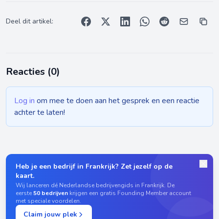
Deel dit artikel:
Reacties (
0
)
Log in
om mee te doen aan het gesprek en een reactie
achter te laten!
Heb je een bedrijf in Frankrijk? Zet jezelf op de
kaart.
Wij lanceren dé Nederlandse bedrijvengids in Frankrijk. De
eerste
50 bedrijven
krijgen een gratis Founding Member account
met speciale voordelen.
Claim jouw plek