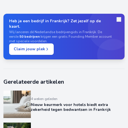
Heb je een bedrijf in Frankrijk? Zet jezelf op de
kaart.
Wij lanceren dé Nederlandse bedrijvengids in Frankrijk. De
eerste
50 bedrijven
krijgen een gratis Founding Member account
met speciale voordelen.
Claim jouw plek
Gerelateerde artikelen
4 weken geleden
Nieuw keurmerk voor hotels biedt extra
zekerheid tegen bedwantsen in Frankrijk