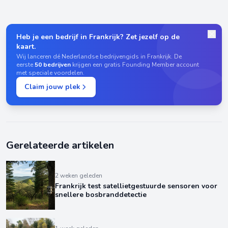
Heb je een bedrijf in Frankrijk? Zet jezelf op de
kaart.
Wij lanceren dé Nederlandse bedrijvengids in Frankrijk. De
eerste
50 bedrijven
krijgen een gratis Founding Member account
met speciale voordelen.
Claim jouw plek
Gerelateerde artikelen
2 weken geleden
Frankrijk test satellietgestuurde sensoren voor
snellere bosbranddetectie