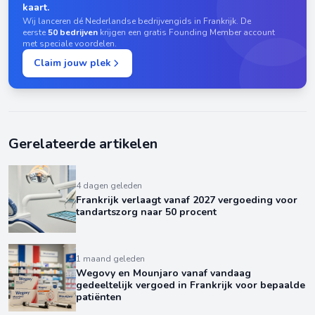
kaart.
Wij lanceren dé Nederlandse bedrijvengids in Frankrijk. De
eerste
50 bedrijven
krijgen een gratis Founding Member account
met speciale voordelen.
Claim jouw plek
Gerelateerde artikelen
4 dagen geleden
Frankrijk verlaagt vanaf 2027 vergoeding voor
tandartszorg naar 50 procent
1 maand geleden
Wegovy en Mounjaro vanaf vandaag
gedeeltelijk vergoed in Frankrijk voor bepaalde
patiënten