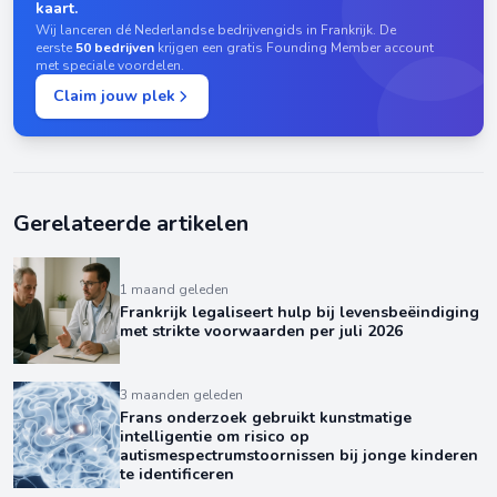
kaart.
Wij lanceren dé Nederlandse bedrijvengids in Frankrijk. De
eerste
50 bedrijven
krijgen een gratis Founding Member account
met speciale voordelen.
Claim jouw plek
Gerelateerde artikelen
1 maand geleden
Frankrijk legaliseert hulp bij levensbeëindiging
met strikte voorwaarden per juli 2026
3 maanden geleden
Frans onderzoek gebruikt kunstmatige
intelligentie om risico op
autismespectrumstoornissen bij jonge kinderen
te identificeren