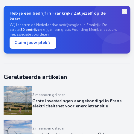
Heb je een bedrijf in Frankrijk? Zet jezelf op de
kaart.
Wij lanceren dé Nederlandse bedrijvengids in Frankrijk. De
eerste
50 bedrijven
krijgen een gratis Founding Member account
met speciale voordelen.
Claim jouw plek
Gerelateerde artikelen
3 maanden geleden
Grote investeringen aangekondigd in Frans
elektriciteitsnet voor energietransitie
2 maanden geleden