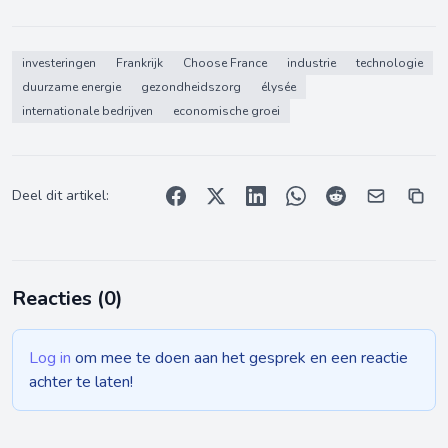
investeringen
Frankrijk
Choose France
industrie
technologie
duurzame energie
gezondheidszorg
élysée
internationale bedrijven
economische groei
Deel dit artikel:
Reacties (
0
)
Log in
om mee te doen aan het gesprek en een reactie
achter te laten!