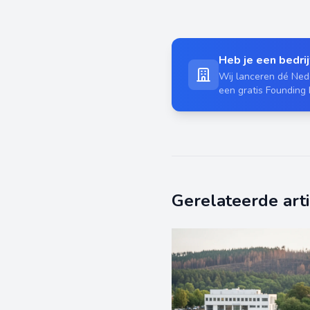
Heb je een bedrijf
Wij lanceren dé Nede
een gratis Founding
Gerelateerde art