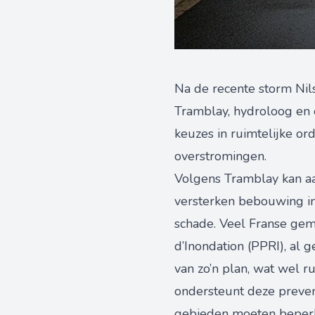
Na de recente storm Nils
Tramblay, hydroloog en o
keuzes in ruimtelijke or
overstromingen.
Volgens Tramblay kan aa
versterken bebouwing i
schade. Veel Franse gem
d’Inondation (PPRI), al 
van zo’n plan, wat wel 
ondersteunt deze preven
gebieden moeten beper