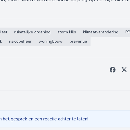
last
ruimtelijke ordening
storm Nils
klimaatverandering
PP
jk
risicobeheer
woningbouw
preventie
het gesprek en een reactie achter te laten!