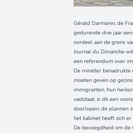
Gérald Darmanin, de Fran
gedurende drie jaar een 
oordeel aan de grens van 
Journal du Dimanche wi
een referendum over imm
De minister benadrukte d
moeten geven op gezinshe
immigranten, hun herkom
vaststaat, is dit een vo
doorlopen; de plannen z
het kabinet heeft zich er
De bevoegdheid om de Gr