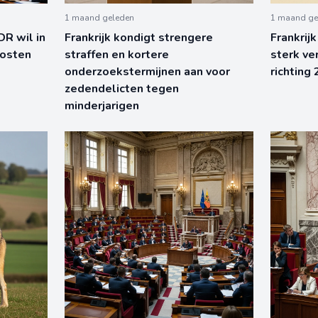
1 maand geleden
1 maand ge
DR wil in
Frankrijk kondigt strengere
Frankrij
kosten
straffen en kortere
sterk ve
onderzoekstermijnen aan voor
richting
zedendelicten tegen
minderjarigen