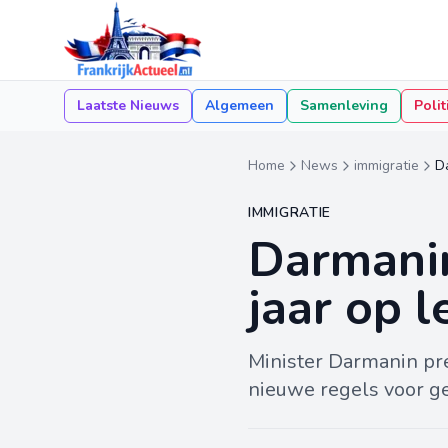
Laatste Nieuws
Algemeen
Samenleving
Polit
Home
News
immigratie
Da
IMMIGRATIE
Darmanin
jaar op 
Minister Darmanin pre
nieuwe regels voor g