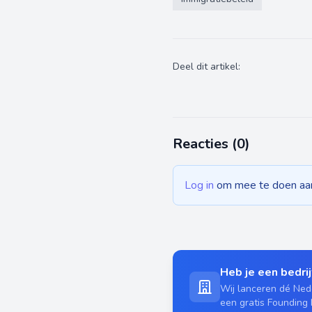
Deel dit artikel:
Reacties (
0
)
Log in
om mee te doen aan 
Heb je een bedrijf
Wij lanceren dé Nede
een gratis Founding