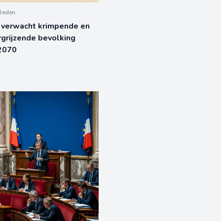
leden
k verwacht krimpende en
rgrijzende bevolking
 2070