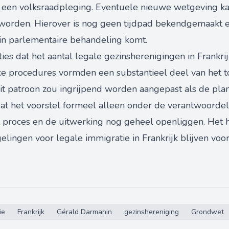
 een volksraadpleging. Eventuele nieuwe wetgeving ka
worden. Hierover is nog geen tijdpad bekendgemaakt en 
 in parlementaire behandeling komt.
ties dat het aantal legale gezinsherenigingen in Frankri
jke procedures vormden een substantieel deel van het to
it patroon zou ingrijpend worden aangepast als de plan
t dat het voorstel formeel alleen onder de verantwoordel
t proces en de uitwerking nog geheel openliggen. Het 
elingen voor legale immigratie in Frankrijk blijven voo
ie
Frankrijk
Gérald Darmanin
gezinshereniging
Grondwet