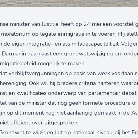
se minister van Justitie, heeft op 24 mei een voorste
moratorium op legale immigratie in te voeren. Hij stelt 
de eigen integratie- en assimilatiecapaciteit zit. Volge
l Darmanin daarnaast een grondwetswijziging om onder
igratiebeleid mogelijk te maken.
at verblijfsvergunningen op basis van werk voortaan n
reniging. Ook wil hij bredere criteria hanteren waarbij
st en kwalificaties onderwerp van parlementair debat 
orstel van de minister dat nog geen formele procedure 
ijn op dit moment nog niet aanhangig gemaakt in de A
 niet officieel over uitgesproken.
ondwet te wijzigen ligt op nationaal niveau bij het Fr