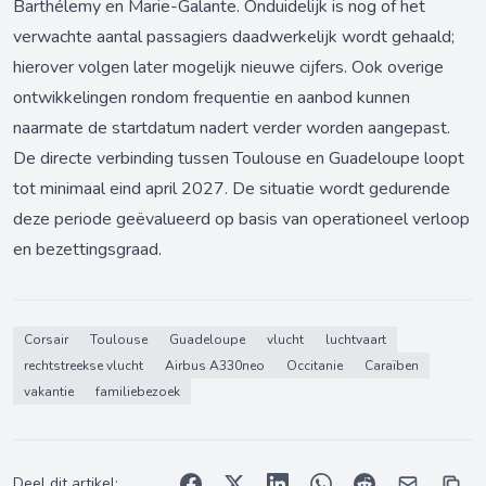
Barthélemy en Marie-Galante. Onduidelijk is nog of het
verwachte aantal passagiers daadwerkelijk wordt gehaald;
hierover volgen later mogelijk nieuwe cijfers. Ook overige
ontwikkelingen rondom frequentie en aanbod kunnen
naarmate de startdatum nadert verder worden aangepast.
De directe verbinding tussen Toulouse en Guadeloupe loopt
tot minimaal eind april 2027. De situatie wordt gedurende
deze periode geëvalueerd op basis van operationeel verloop
en bezettingsgraad.
Corsair
Toulouse
Guadeloupe
vlucht
luchtvaart
rechtstreekse vlucht
Airbus A330neo
Occitanie
Caraïben
vakantie
familiebezoek
Deel dit artikel: