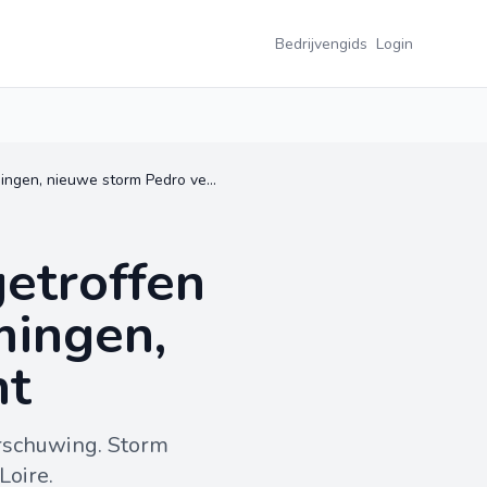
Bedrijvengids
Login
Chalonnes-sur-Loire zwaar getroffen door aanhoudende overstromingen, nieuwe storm Pedro verwacht
etroffen
mingen,
ht
rschuwing. Storm
Loire.