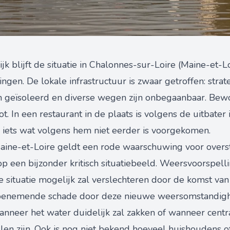
jk blijft de situatie in Chalonnes-sur-Loire (Maine-et-L
en. De lokale infrastructuur is zwaar getroffen: straten
n geïsoleerd en diverse wegen zijn onbegaanbaar. Bewo
 In een restaurant in de plaats is volgens de uitbater
iets wat volgens hem niet eerder is voorgekomen.
ine-et-Loire geldt een rode waarschuwing voor overst
op een bijzonder kritisch situatiebeeld. Weersvoorspel
 situatie mogelijk zal verslechteren door de komst van
toenemende schade door deze nieuwe weersomstandig
wanneer het water duidelijk zal zakken of wanneer cent
llen zijn. Ook is nog niet bekend hoeveel huishoudens of