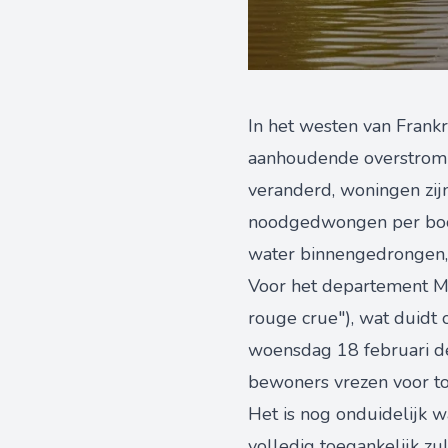
In het westen van Frankri
aanhoudende overstroming
veranderd, woningen zij
noodgedwongen per boot.
water binnengedrongen, 
Voor het departement Ma
rouge crue"), wat duidt 
woensdag 18 februari de
bewoners vrezen voor 
Het is nog onduidelijk 
volledig toegankelijk zu