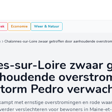
iek
Economie
Weer & Natuur
n
s-sur-Loire zwaar g
nhoudende overstro
storm Pedro verwac
kampt met ernstige overstromingen en rode waa
 verder verslechteren voor bewoners in Maine-et-