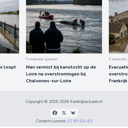
5 maanden geleden
5 maanden 
x loopt
Man vermist bij kanotocht op de
Evacuati
d
Loire na overstromingen bij
overstro
Chalonnes-sur-Loire
Frankrijk
Copyright © 2025-2026 frankrijkactueel.nl
Content License:
CC BY-SA 4.0