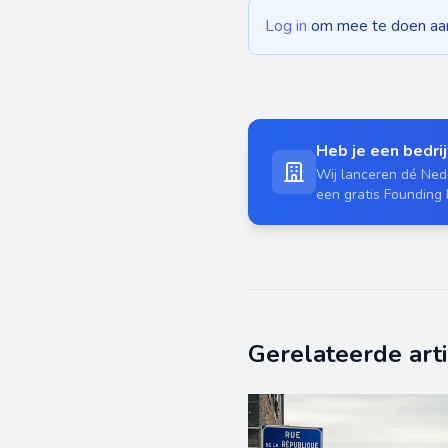
Log in
om mee te doen aan 
Heb je een bedrijf
Wij lanceren dé Nede
een gratis Founding
Gerelateerde art