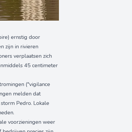
oire) ernstig door
 zijn in rivieren
ners verplaatsen zich
 inmiddels 45 centimeter
romingen ("vigilance
lingen melden dat
 storm Pedro. Lokale
heden.
rale voorzieningen weer
 bedrijven precies zijn