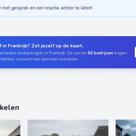
het gesprek en een reactie achter te laten!
 in Frankrijk? Zet jezelf op de kaart.
rlandse bedrijvengids in Frankrijk. De eerste
50 bedrijven
krijgen
 Member account met speciale voordelen.
ikelen