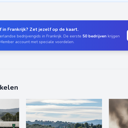
 in Frankrijk? Zet jezelf op de kaart.
rlandse bedrijvengids in Frankrijk. De eerste
50 bedrijven
krijgen
 Member account met speciale voordelen.
ikelen