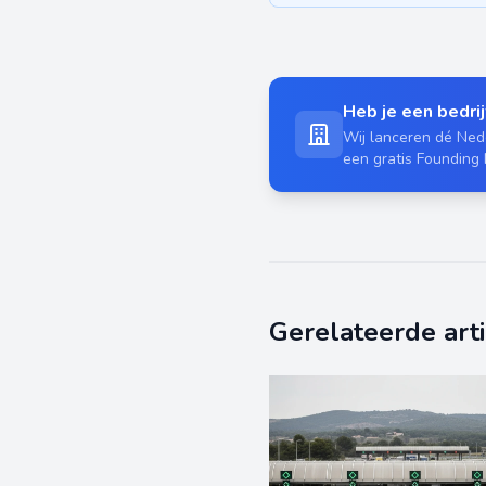
Heb je een bedrijf
Wij lanceren dé Nede
een gratis Founding
Gerelateerde art