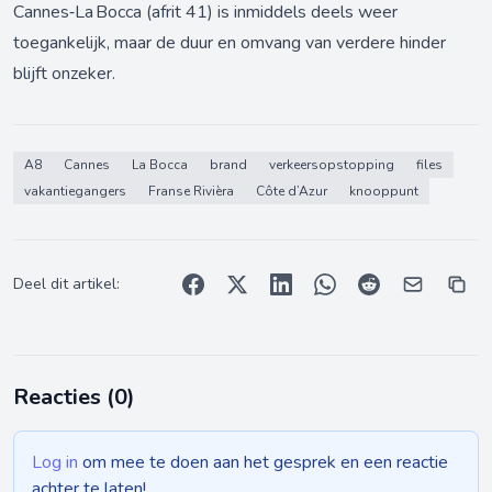
Cannes‑La Bocca (afrit 41) is inmiddels deels weer
toegankelijk, maar de duur en omvang van verdere hinder
blijft onzeker.
A8
Cannes
La Bocca
brand
verkeersopstopping
files
vakantiegangers
Franse Rivièra
Côte d’Azur
knooppunt
Deel dit artikel:
Reacties (
0
)
Log in
om mee te doen aan het gesprek en een reactie
achter te laten!