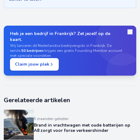
Heb je een bedrijf in Frankrijk? Zet jezelf op de
kaart.
Wij lanceren dé Nederlandse bedrijvengids in Frankrijk. De
eerste
50 bedrijven
krijgen een gratis Founding Member account
met speciale voordelen.
Claim jouw plek
Gerelateerde artikelen
5 maanden geleden
Brand in vrachtwagen met oude batterijen op
A8 zorgt voor forse verkeershinder