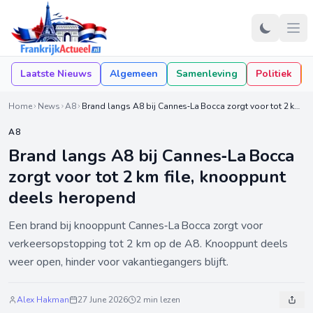
Laatste Nieuws
Algemeen
Samenleving
Politiek
Home
News
A8
Brand langs A8 bij Cannes‑La Bocca zorgt voor tot 2 km file, knooppunt deels heropend
A8
Brand langs A8 bij Cannes‑La Bocca
zorgt voor tot 2 km file, knooppunt
deels heropend
Een brand bij knooppunt Cannes‑La Bocca zorgt voor
verkeersopstopping tot 2 km op de A8. Knooppunt deels
weer open, hinder voor vakantiegangers blijft.
Alex Hakman
27 June 2026
2 min lezen