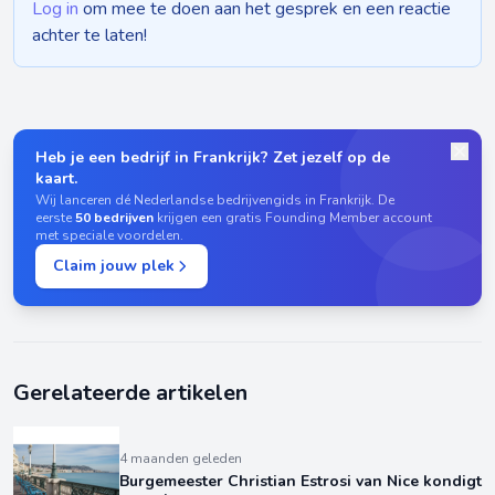
Log in
om mee te doen aan het gesprek en een reactie
achter te laten!
Heb je een bedrijf in Frankrijk? Zet jezelf op de
kaart.
Wij lanceren dé Nederlandse bedrijvengids in Frankrijk. De
eerste
50 bedrijven
krijgen een gratis Founding Member account
met speciale voordelen.
Claim jouw plek
Gerelateerde artikelen
4 maanden geleden
Burgemeester Christian Estrosi van Nice kondigt