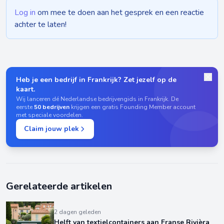
Log in
om mee te doen aan het gesprek en een reactie
achter te laten!
Heb je een bedrijf in Frankrijk? Zet jezelf op de
kaart.
Wij lanceren dé Nederlandse bedrijvengids in Frankrijk. De
eerste
50 bedrijven
krijgen een gratis Founding Member account
met speciale voordelen.
Claim jouw plek
Gerelateerde artikelen
2 dagen geleden
Helft van textielcontainers aan Franse Rivièra