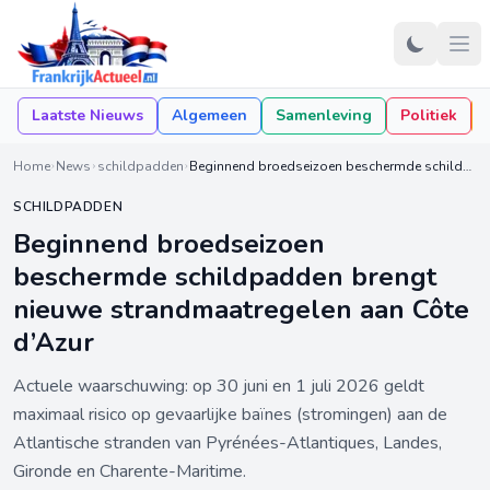
Laatste Nieuws
Algemeen
Samenleving
Politiek
Home
News
schildpadden
Beginnend broedseizoen beschermde schildpadden brengt nieuwe strandmaatregelen aan Côte d’Azur
SCHILDPADDEN
Beginnend broedseizoen
beschermde schildpadden brengt
nieuwe strandmaatregelen aan Côte
d’Azur
Actuele waarschuwing: op 30 juni en 1 juli 2026 geldt
maximaal risico op gevaarlijke baïnes (stromingen) aan de
Atlantische stranden van Pyrénées-Atlantiques, Landes,
Gironde en Charente-Maritime.