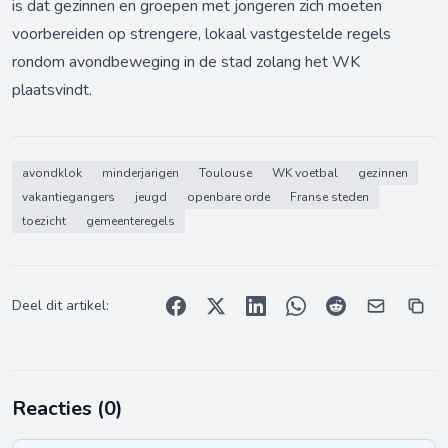
is dat gezinnen en groepen met jongeren zich moeten
voorbereiden op strengere, lokaal vastgestelde regels
rondom avondbeweging in de stad zolang het WK
plaatsvindt.
avondklok
minderjarigen
Toulouse
WK voetbal
gezinnen
vakantiegangers
jeugd
openbare orde
Franse steden
toezicht
gemeenteregels
Deel dit artikel:
Reacties (
0
)